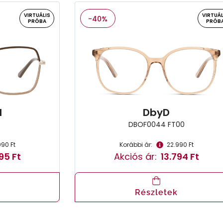
VIRTUÁLIS
VIRTUÁL
-40%
PRÓBA
PRÓB
l
DbyD
DBOF0044 FT00
990 Ft
Korábbi ár:
22.990 Ft
95 Ft
Akciós ár:
13.794 Ft
Részletek