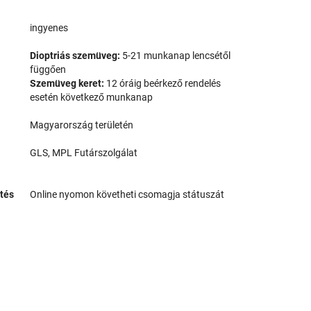
a
ingyenes
Dioptriás szemüveg:
5-21 munkanap lencsétől
függően
Szemüveg keret:
12 óráig beérkező rendelés
esetén következő munkanap
Magyarország területén
GLS, MPL Futárszolgálat
tés
Online nyomon követheti csomagja státuszát