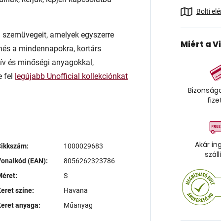
Bolti el
rn szemüvegeit, amelyek egyszerre
Miért a V
enés a mindennapokra, kortárs
atív és minőségi anyagokkal,
e fel
legújabb Unofficial kollekciónkat
Bizonságo
fize
Akár in
Cikkszám:
1000029683
száll
onalkód (EAN):
8056262323786
éret:
S
eret színe:
Havana
eret anyaga:
Műanyag