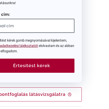
atásunkra!
 cím:
sítést kérek gomb megnyomásával kijelentem,
adatkezelési tájékoztatót
elolvastam és az abban
t elfogadom.
Értesítést kérek
pontfoglalás látásvizsgálatra