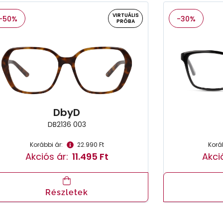
VIRTUÁLIS
-50%
-30%
PRÓBA
DbyD
DB2136 003
Korábbi ár:
22.990 Ft
Koráb
Akciós ár:
11.495 Ft
Akci
Részletek