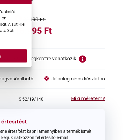
funkciók
alon
33.990 Ft
át. A sütikkel
16.995 Ft
ató Süti
s
ett ár a szemüvegkeretre vonatkozik.
megvásárolható
Jelenleg nincs készleten
Mi a méretem?
S
52/19/140
 értesítést
tne értesítést kapni amennyiben a termék ismét
 kérjük iratkozzon fel értesítő e-mail