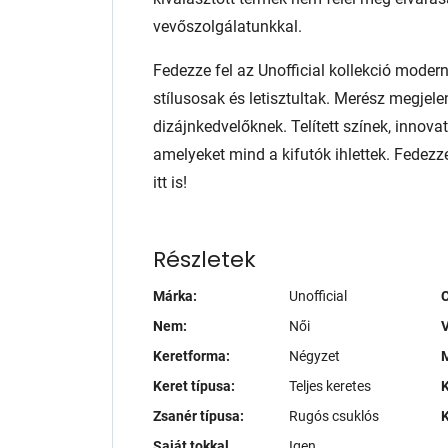
vevőszolgálatunkkal.
Fedezze fel az Unofficial kollekció mode
stílusosak és letisztultak. Merész megjel
dizájnkedvelőknek. Telített színek, innov
amelyeket mind a kifutók ihlettek. Fedezz
itt is!
Részletek
Márka:
Unofficial
Nem:
Női
V
Keretforma:
Négyzet
M
Keret típusa:
Teljes keretes
K
Zsanér típusa:
Rugós csuklós
K
Saját tokkal
Igen