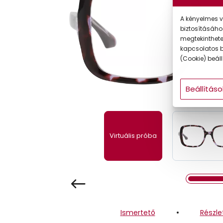
Gyermek
A kényelmes v
biztosításáho
megtekintheted
kapcsolatos b
(Cookie) beállí
Beállításo
Virtuális próba
Ismertető
Részle