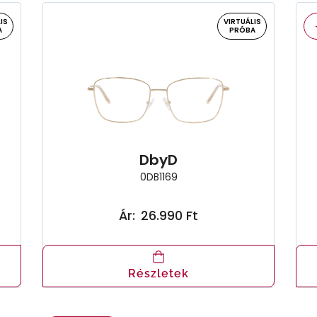
IS
VIRTUÁLIS
A
PRÓBA
DbyD
0DB1169
Ár:
26.990 Ft
Részletek