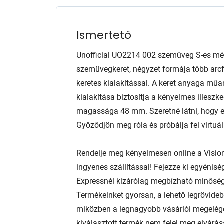
Ismertető
Unofficial UO2214 002 szemüveg S-es mér
szemüvegkeret, négyzet formája több arcfo
keretes kialakítással. A keret anyaga mű
kialakítása biztosítja a kényelmes illesz
magassága 48 mm. Szeretné látni, hogy e
Győződjön meg róla és próbálja fel virtuál
Rendelje meg kényelmesen online a Visio
ingyenes szállítással! Fejezze ki egyénis
Expressnél kizárólag megbízható minőség
Termékeinket gyorsan, a lehető legrövidebb
miközben a legnagyobb vásárlói megelég
kiválasztott termék nem felel meg elvárás