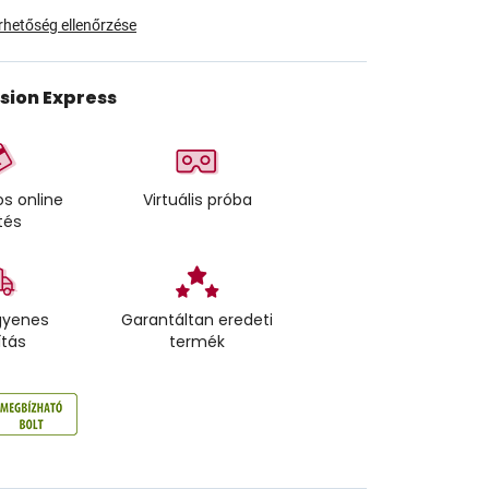
érhetőség ellenőrzése
ision Express
s online
Virtuális próba
tés
gyenes
Garantáltan eredeti
ítás
termék