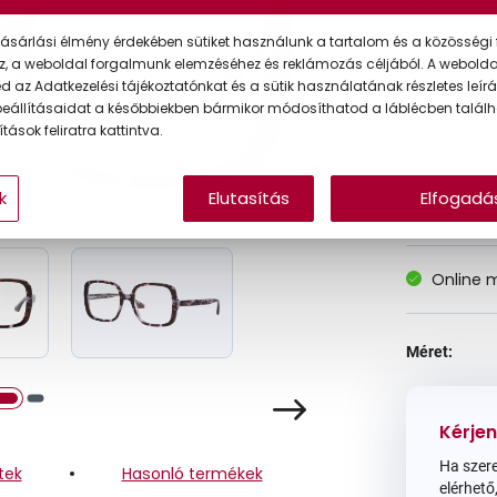
ásárlási élmény érdekében sütiket használunk a tartalom és a közösségi 
z, a weboldal forgalmunk elemzéséhez és reklámozás céljából. A webold
Korábbi ár:
 az Adatkezelési tájékoztatónkat és a sütik használatának részletes leírás
eállításaidat a későbbiekben bármikor módosíthatod a láblécben találh
Akciós ár:
tások feliratra kattintva.
k
Elutasítás
Elfogadá
A feltűntet
Online 
Méret:
Kérjen
Ha szere
tek
Hasonló termékek
elérhető,