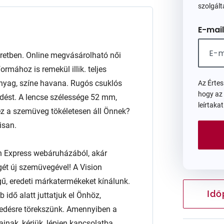
szolgált
E-mail
etben. Online megvásárolható női
rmához is remekül illik. teljes
anyag, színe havana. Rugós csuklós
Az Érte
hogy az
kedést. A lencse szélessége 52 mm,
leírtaka
z a szemüveg tökéletesen áll Önnek?
isan.
n Express webáruházából, akár
égét új szemüvegével! A Vision
ű, eredeti márkatermékeket kínálunk.
Idő
 idő alatt juttatjuk el Önhöz,
edésre törekszünk. Amennyiben a
ainak, kérjük, lépjen kapcsolatba