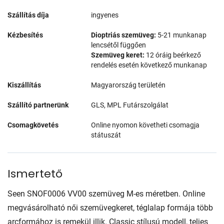
Szállítás díja
ingyenes
Kézbesítés
Dioptriás szemüveg:
5-21 munkanap
lencsétől függően
Szemüveg keret:
12 óráig beérkező
rendelés esetén következő munkanap
Kiszállítás
Magyarország területén
Szállító partnerünk
GLS, MPL Futárszolgálat
Csomagkövetés
Online nyomon követheti csomagja
státuszát
Ismertető
Seen SNOF0006 VV00 szemüveg M-es méretben. Online
megvásárolható női szemüvegkeret, téglalap formája több
arcformához is remekül illik. Classic stílusú modell, teljes