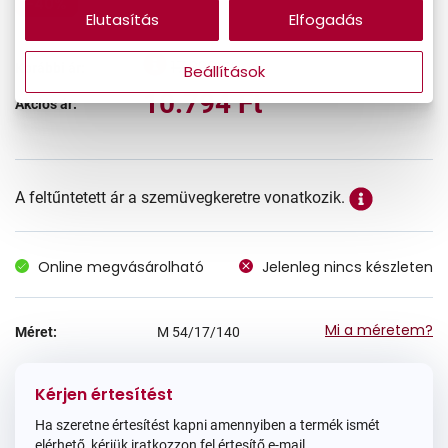
-40%
Elutasítás
Elfogadás
17.990 Ft
Korábbi ár:
Beállítások
10.794 Ft
Akciós ár:
A feltűntetett ár a szemüvegkeretre vonatkozik.
Online megvásárolható
Jelenleg nincs készleten
Mi a méretem?
Méret:
M
54/17/140
Kérjen értesítést
Ha szeretne értesítést kapni amennyiben a termék ismét
elérhető, kérjük iratkozzon fel értesítő e-mail