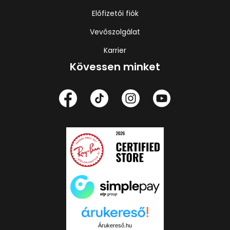
Előfizetői fiók
Vevőszolgálat
Karrier
Kövessen minket
Árukereső.hu