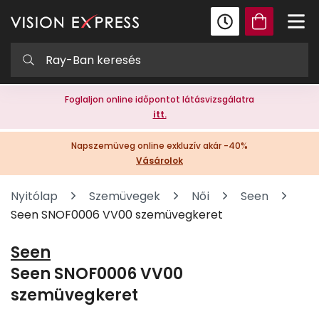
Foglaljon online időpontot látásvizsgálatra
itt.
Napszemüveg online exkluzív akár -40%
Vásárolok
Nyitólap
Szemüvegek
Női
Seen
Seen SNOF0006 VV00 szemüvegkeret
Seen
Seen SNOF0006 VV00
szemüvegkeret