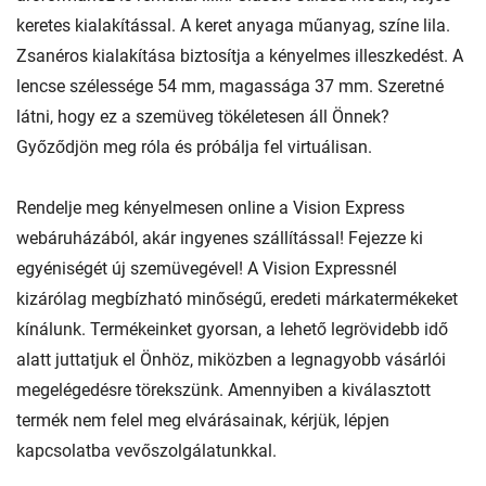
keretes kialakítással. A keret anyaga műanyag, színe lila.
Zsanéros kialakítása biztosítja a kényelmes illeszkedést. A
lencse szélessége 54 mm, magassága 37 mm. Szeretné
látni, hogy ez a szemüveg tökéletesen áll Önnek?
Győződjön meg róla és próbálja fel virtuálisan.
Rendelje meg kényelmesen online a Vision Express
webáruházából, akár ingyenes szállítással! Fejezze ki
egyéniségét új szemüvegével! A Vision Expressnél
kizárólag megbízható minőségű, eredeti márkatermékeket
kínálunk. Termékeinket gyorsan, a lehető legrövidebb idő
alatt juttatjuk el Önhöz, miközben a legnagyobb vásárlói
megelégedésre törekszünk. Amennyiben a kiválasztott
termék nem felel meg elvárásainak, kérjük, lépjen
kapcsolatba vevőszolgálatunkkal.