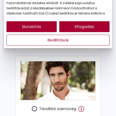
használatának részletes leírását. A sütikkel kapcsolatos
beállításaidat a későbbiekben bármikor módosíthatod a
láblécben található Süti (Cookie) beállítások feliratra kattintva.
Elutasítás
Elfogadás
Olvasószemüveg
Az olvasószemüveg nagyjából 40 cm-es
Beállítások
távolságra nyújt éles látást.
Távollátó szemüveg