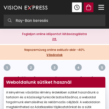
Foglaljon online időpontot látásvizsgálatra
itt.
Napszemüveg online exkluzív akár -40%
Vásárolok
1
2
3
4
5
Kérjük válassza ki a lencse típusát
Weboldalunk sütiket használ
A kényelmes vásárlási élmény érdekében sütiket használunk a
tartalom és a közösségi funkciók biztosításához, a weboldal
forgalmunk elemzéséhez és reklámozás céljából. A weboldalon
megtekintheted az Adatkezelési tájékoztatónkat és a sütik