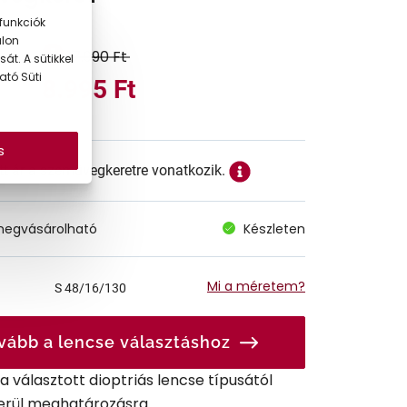
funkciók
alon
17.990 Ft
át. A sütikkel
ató Süti
8.995 Ft
s
ett ár a szemüvegkeretre vonatkozik.
megvásárolható
Készleten
Mi a méretem?
S
48/16/130
vább a lencse választáshoz
r a választott dioptriás lencse típusától
erül meghatározásra.