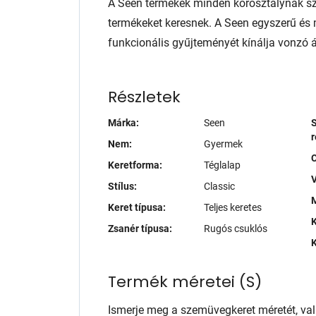
A Seen termékek minden korosztálynak sz
termékeket keresnek. A Seen egyszerű é
funkcionális gyűjteményét kínálja vonzó 
Részletek
Márka:
Seen
S
r
Nem:
Gyermek
Keretforma:
Téglalap
V
Stílus:
Classic
M
Keret típusa:
Teljes keretes
K
Zsanér típusa:
Rugós csuklós
K
Termék méretei
(
S
)
Ismerje meg a szemüvegkeret méretét, va