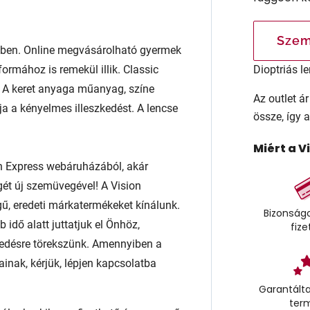
Szem
en. Online megvásárolható gyermek
ormához is remekül illik. Classic
Dioptriás le
al. A keret anyaga műanyag, színe
Az outlet 
ja a kényelmes illeszkedést. A lencse
össze, így 
Miért a V
n Express webáruházából, akár
égét új szemüvegével! A Vision
ű, eredeti márkatermékeket kínálunk.
Bizonságo
 idő alatt juttatjuk el Önhöz,
fize
edésre törekszünk. Amennyiben a
ainak, kérjük, lépjen kapcsolatba
Garantálta
ter