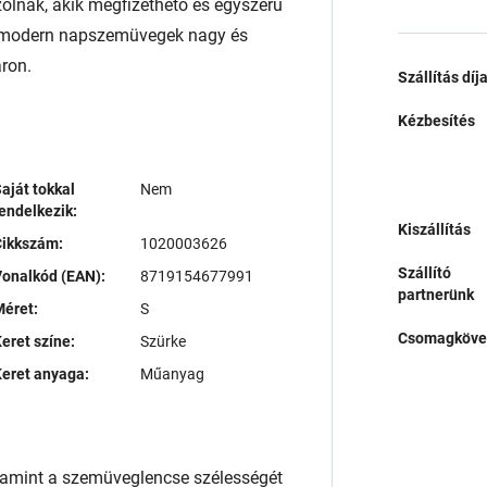
ólnak, akik megfizethető és egyszerű
s modern napszemüvegek nagy és
áron.
Szállítás díj
Kézbesítés
aját tokkal
Nem
endelkezik:
Kiszállítás
Cikkszám:
1020003626
Szállító
onalkód (EAN):
8719154677991
partnerünk
éret:
S
Csomagköve
eret színe:
Szürke
eret anyaga:
Műanyag
lamint a szemüveglencse szélességét