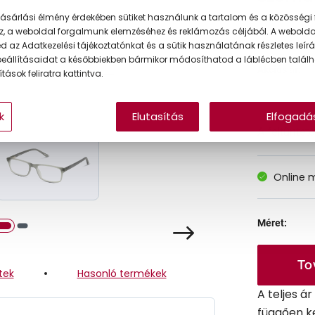
ásárlási élmény érdekében sütiket használunk a tartalom és a közösségi 
z, a weboldal forgalmunk elemzéséhez és reklámozás céljából. A webold
Korábbi ár:
 az Adatkezelési tájékoztatónkat és a sütik használatának részletes leírás
eállításaidat a későbbiekben bármikor módosíthatod a láblécben találh
Akciós ár:
tások feliratra kattintva.
k
Elutasítás
Elfogadá
A feltűntet
Online 
Méret:
To
tek
Hasonló termékek
A teljes á
függően k