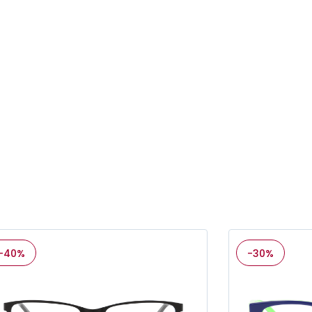
-40%
-30%