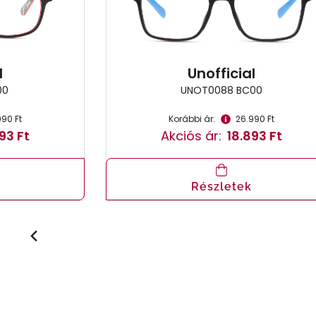
l
Unofficial
00
UNOT0088 BC00
990 Ft
Korábbi ár:
26.990 Ft
93 Ft
Akciós ár:
18.893 Ft
Részletek