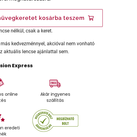
üvegkeretet kosárba teszem
ncse nélkül, csak a keret.
ár más kedvezménnyel, akcióval nem vonható
az aktuális lencse ajánlattal sem.
ision Express
s online
Akár ingyenes
tés
szállítás
n eredeti
mék