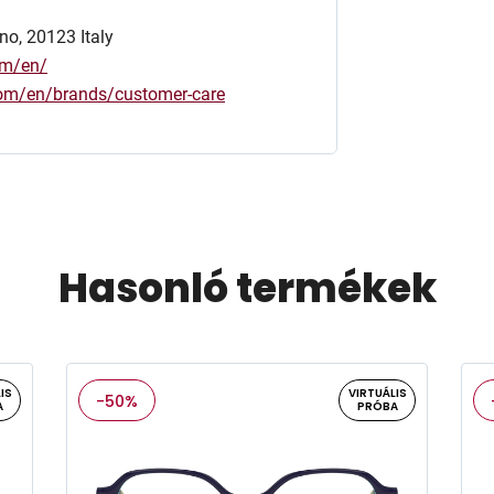
no, 20123 Italy
om/en/
.com/en/brands/customer-care
Hasonló termékek
IS
VIRTUÁLIS
-50%
A
PRÓBA