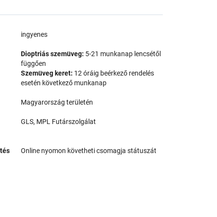
a
ingyenes
Dioptriás szemüveg:
5-21 munkanap lencsétől
függően
Szemüveg keret:
12 óráig beérkező rendelés
esetén következő munkanap
Magyarország területén
GLS, MPL Futárszolgálat
tés
Online nyomon követheti csomagja státuszát