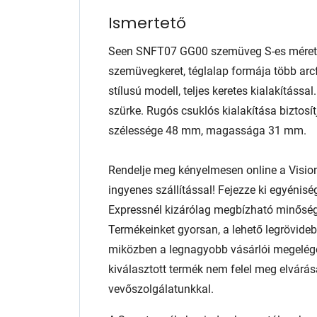
Ismertető
Seen SNFT07 GG00 szemüveg S-es méretb
szemüvegkeret, téglalap formája több arcf
stílusú modell, teljes keretes kialakításs
szürke. Rugós csuklós kialakítása biztosít
szélessége 48 mm, magassága 31 mm.
Rendelje meg kényelmesen online a Visio
ingyenes szállítással! Fejezze ki egyénis
Expressnél kizárólag megbízható minőség
Termékeinket gyorsan, a lehető legrövidebb
miközben a legnagyobb vásárlói megelég
kiválasztott termék nem felel meg elvárás
vevőszolgálatunkkal.