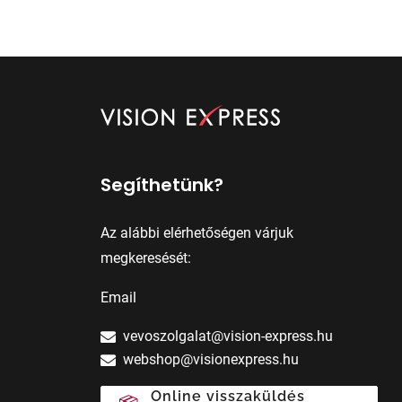
Segíthetünk?
Az alábbi elérhetőségen várjuk
megkeresését:
Email
vevoszolgalat@vision-express.hu
webshop@visionexpress.hu
Online visszaküldés