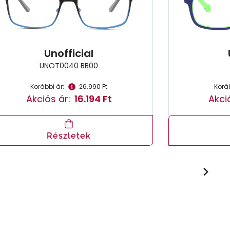
Unofficial
UNOT0040 BB00
Korábbi ár:
26.990 Ft
Koráb
Akciós ár:
16.194 Ft
Akci
Részletek