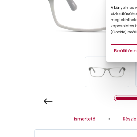
Gyermek
A kényelmes v
biztosításáho
megtekintheted
kapcsolatos b
(Cookie) beállí
Beállításo
Ismertető
Részle