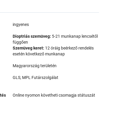
a
ingyenes
Dioptriás szemüveg:
5-21 munkanap lencsétől
függően
Szemüveg keret:
12 óráig beérkező rendelés
esetén következő munkanap
Magyarország területén
GLS, MPL Futárszolgálat
tés
Online nyomon követheti csomagja státuszát