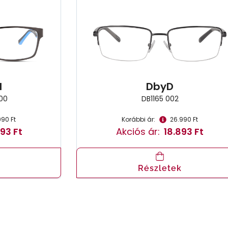
l
DbyD
00
DB1165 002
990 Ft
Korábbi ár:
26.990 Ft
93 Ft
Akciós ár:
18.893 Ft
Részletek