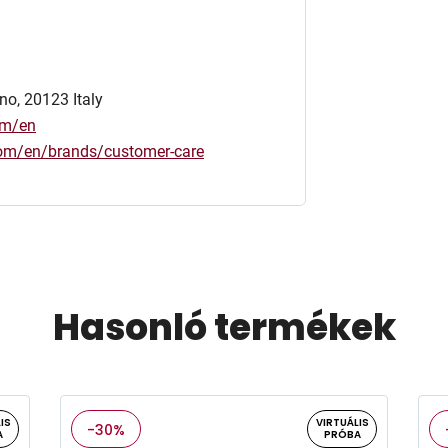
no, 20123 Italy
om/en
.com/en/brands/customer-care
Hasonló termékek
IS
VIRTUÁLIS
-30%
A
PRÓBA