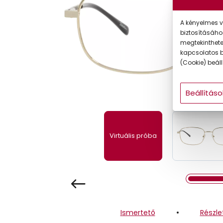
Gyermek
A kényelmes v
biztosításáho
megtekintheted
kapcsolatos b
(Cookie) beállí
Beállításo
Virtuális próba
Ismertető
Részle