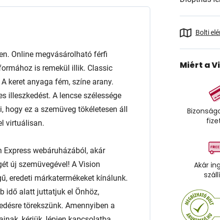
Bolti el
. Online megvásárolható férfi
Miért a V
ormához is remekül illik. Classic
l. A keret anyaga fém, színe arany.
es illeszkedést. A lencse szélessége
 hogy ez a szemüveg tökéletesen áll
Bizonságo
fize
 virtuálisan.
n Express webáruházából, akár
égét új szemüvegével! A Vision
Akár in
száll
ű, eredeti márkatermékeket kínálunk.
 idő alatt juttatjuk el Önhöz,
edésre törekszünk. Amennyiben a
ainak, kérjük, lépjen kapcsolatba