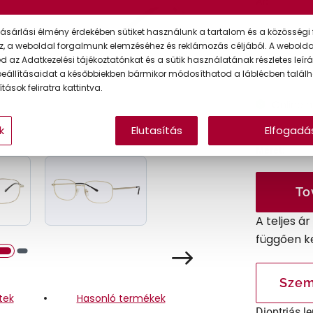
Ár:
ásárlási élmény érdekében sütiket használunk a tartalom és a közösségi 
z, a weboldal forgalmunk elemzéséhez és reklámozás céljából. A webold
A feltűntet
 az Adatkezelési tájékoztatónkat és a sütik használatának részletes leírás
eállításaidat a későbbiekben bármikor módosíthatod a láblécben találh
tások feliratra kattintva.
Online 
k
Elutasítás
Elfogadá
Méret:
To
A teljes á
függően k
Szem
tek
Hasonló termékek
Dioptriás le