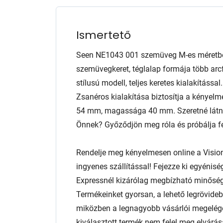
Ismertető
Seen NE1043 001 szemüveg M-es méretben
szemüvegkeret, téglalap formája több arcf
stílusú modell, teljes keretes kialakítássa
Zsanéros kialakítása biztosítja a kényelm
54 mm, magassága 40 mm. Szeretné látni,
Önnek? Győződjön meg róla és próbálja fel
Rendelje meg kényelmesen online a Visio
ingyenes szállítással! Fejezze ki egyénis
Expressnél kizárólag megbízható minőség
Termékeinket gyorsan, a lehető legrövidebb
miközben a legnagyobb vásárlói megelég
kiválasztott termék nem felel meg elvárás