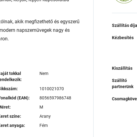
ólnak, akik megfizethető és egyszerű
Szállítás díj
s modern napszemüvegek nagy és
Kézbesítés
áron.
Kiszállítás
aját tokkal
Nem
endelkezik:
Szállító
partnerünk
Cikkszám:
1010021070
onalkód (EAN):
8056597986748
Csomagköve
éret:
M
eret színe:
Arany
eret anyaga:
Fém