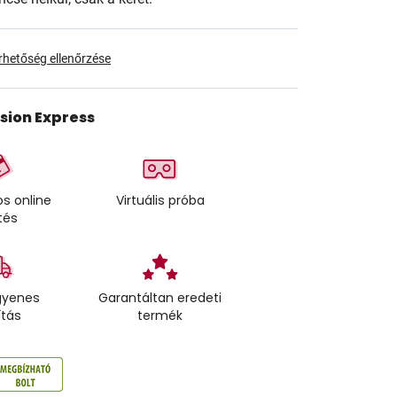
érhetőség ellenőrzése
ision Express
s online
Virtuális próba
tés
gyenes
Garantáltan eredeti
ítás
termék