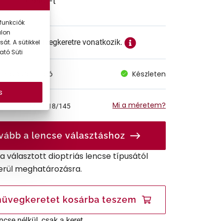
17.990 Ft
funkciók
alon
ett ár a szemüvegkeretre vonatkozik.
át. A sütikkel
ató Süti
megvásárolható
Készleten
s
Mi a méretem?
M
54/18/145
vább a lencse választáshoz
r a választott dioptriás lencse típusától
erül meghatározásra.
üvegkeretet kosárba teszem
ncse nélkül, csak a keret.