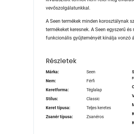
vevőszolgálatunkkal.
A Seen termékek minden korosztálynak sz
termékeket keresnek. A Seen egyszerű é
funkcionális gyűjteményét kínálja vonzó 
Részletek
Márka:
Seen
S
r
Nem:
Férfi
Keretforma:
Téglalap
V
Stílus:
Classic
M
Keret típusa:
Teljes keretes
K
Zsanér típusa:
Zsanéros
K