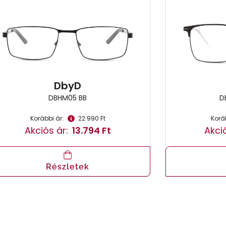
DbyD
DBHM05 BB
D
Korábbi ár:
22.990 Ft
Koráb
Akciós ár:
13.794 Ft
Akció
Részletek