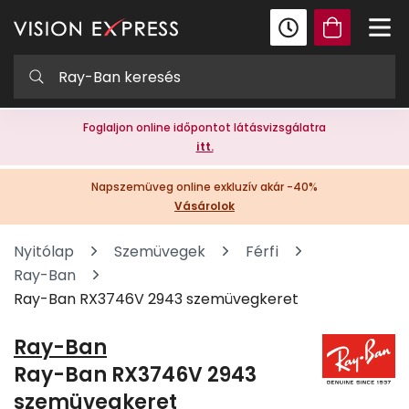
Foglaljon online időpontot látásvizsgálatra
itt.
Napszemüveg online exkluzív akár -40%
Vásárolok
Nyitólap
Szemüvegek
Férfi
Ray-Ban
Ray-Ban RX3746V 2943 szemüvegkeret
Ray-Ban
Ray-Ban RX3746V 2943
szemüvegkeret