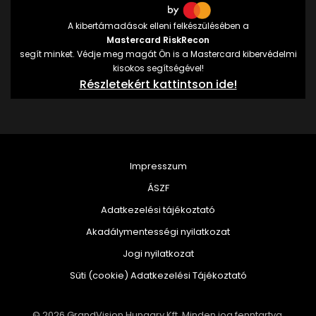
A kibertámadások elleni felkészülésében a
Mastercard RiskRecon
segít minket. Védje meg magát Ön is a Mastercard kibervédelmi
kisokos segítségével!
Részletekért kattintson ide!
Impresszum
ÁSZF
Adatkezelési tájékoztató
Akadálymentességi nyilatkozat
Jogi nyilatkozat
Süti (cookie) Adatkezelési Tájékoztató
© 2026 GrandVision Hungary Kft. Minden jog fenntartva.