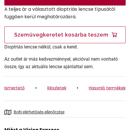
A teljes ár a választott dioptriás lencse típusától
függően kerül meghatározásra.
Szemüvegkeretet kosárba teszem
Dioptriás lencse nélkül, csak a keret.
Az outlet ár más kedvezménnyel, akcióval nem vonható
össze, így az aktuális lencse ajánlattal sem.
Ismertető
Részletek
Hasonló termékek
Bolti elérhetőség ellenőrzése
Miért a Vision Express