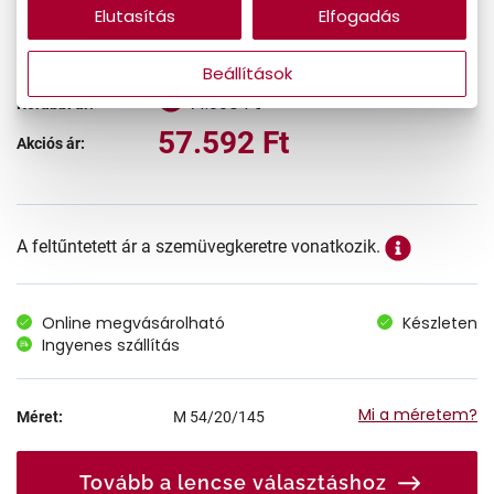
Elutasítás
Elfogadás
-20%
Beállítások
71.990 Ft
Korábbi ár:
57.592 Ft
Akciós ár:
A feltűntetett ár a szemüvegkeretre vonatkozik.
Online megvásárolható
Készleten
Ingyenes szállítás
Mi a méretem?
Méret:
M
54/20/145
Tovább a lencse választáshoz