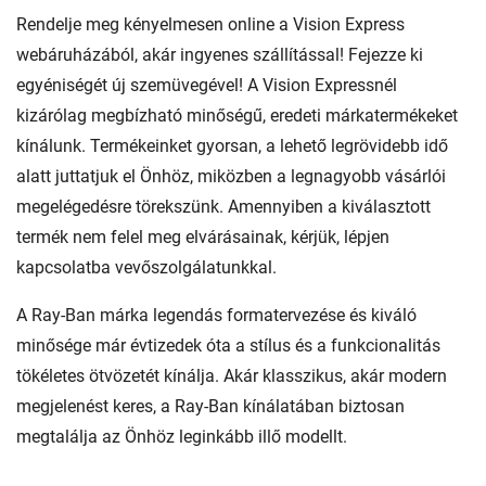
Rendelje meg kényelmesen online a Vision Express
webáruházából, akár ingyenes szállítással! Fejezze ki
egyéniségét új szemüvegével! A Vision Expressnél
kizárólag megbízható minőségű, eredeti márkatermékeket
kínálunk. Termékeinket gyorsan, a lehető legrövidebb idő
alatt juttatjuk el Önhöz, miközben a legnagyobb vásárlói
megelégedésre törekszünk. Amennyiben a kiválasztott
termék nem felel meg elvárásainak, kérjük, lépjen
kapcsolatba vevőszolgálatunkkal.
A Ray-Ban márka legendás formatervezése és kiváló
minősége már évtizedek óta a stílus és a funkcionalitás
tökéletes ötvözetét kínálja. Akár klasszikus, akár modern
megjelenést keres, a Ray-Ban kínálatában biztosan
megtalálja az Önhöz leginkább illő modellt.