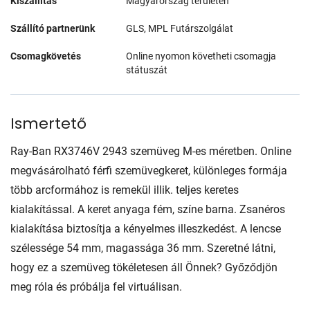
Kiszállítás
Magyarország területén
Szállító partnerünk
GLS, MPL Futárszolgálat
Csomagkövetés
Online nyomon követheti csomagja
státuszát
Ismertető
Ray-Ban RX3746V 2943 szemüveg M-es méretben. Online
megvásárolható férfi szemüvegkeret, különleges formája
több arcformához is remekül illik. teljes keretes
kialakítással. A keret anyaga fém, színe barna. Zsanéros
kialakítása biztosítja a kényelmes illeszkedést. A lencse
szélessége 54 mm, magassága 36 mm. Szeretné látni,
hogy ez a szemüveg tökéletesen áll Önnek? Győződjön
meg róla és próbálja fel virtuálisan.