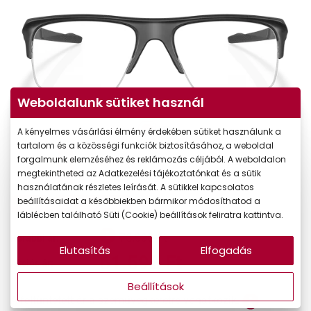
Weboldalunk sütiket használ
A kényelmes vásárlási élmény érdekében sütiket használunk a
tartalom és a közösségi funkciók biztosításához, a weboldal
forgalmunk elemzéséhez és reklámozás céljából. A weboldalon
megtekintheted az Adatkezelési tájékoztatónkat és a sütik
használatának részletes leírását. A sütikkel kapcsolatos
beállításaidat a későbbiekben bármikor módosíthatod a
-20%
CSAK ONLINE
láblécben található Süti (Cookie) beállítások feliratra kattintva.
76.990 Ft
Korábbi ár:
Elutasítás
Elfogadás
61.592 Ft
Akciós ár:
Beállítások
A feltűntetett ár a szemüvegkeretre vonatkozik.