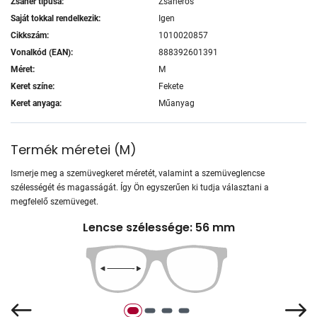
Zsanér típusa:
Zsanéros
Saját tokkal rendelkezik:
Igen
Cikkszám:
1010020857
Vonalkód (EAN):
888392601391
Méret:
M
Keret színe:
Fekete
Keret anyaga:
Műanyag
Termék méretei
(
M
)
Ismerje meg a szemüvegkeret méretét, valamint a szemüveglencse
szélességét és magasságát. Így Ön egyszerűen ki tudja választani a
megfelelő szemüveget.
Lencse szélessége: 56 mm