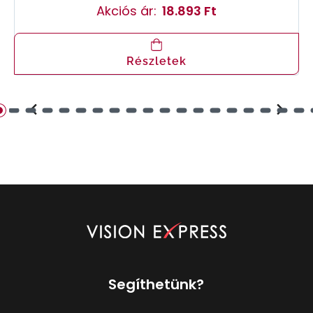
Akciós ár:
18.893 Ft
Részletek
Segíthetünk?