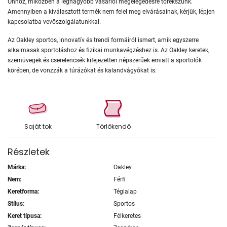
Önhöz, miközben a legnagyobb vásárlói megelégedésre törekszünk.
Amennyiben a kiválasztott termék nem felel meg elvárásainak, kérjük, lépjen
kapcsolatba vevőszolgálatunkkal.
Az Oakley sportos, innovatív és trendi formáiról ismert, amik egyszerre
alkalmasak sportoláshoz és fizikai munkavégzéshez is. Az Oakley keretek,
szemüvegek és cserelencsék kifejezetten népszerűek emiatt a sportolók
körében, de vonzzák a túrázókat és kalandvágyókat is.
Saját tok
Törlőkendő
Részletek
Márka:
Oakley
Nem:
Férfi
Keretforma:
Téglalap
Stílus:
Sportos
Keret típusa:
Félkeretes