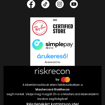
Árukereső.hu
A kibertámadások elleni felkészülésében a
Mastercard RiskRecon
segít minket. Védje meg magát Ön is a Mastercard kibervédelmi
kisokos segítségével!
Részletekért kattintson ide!