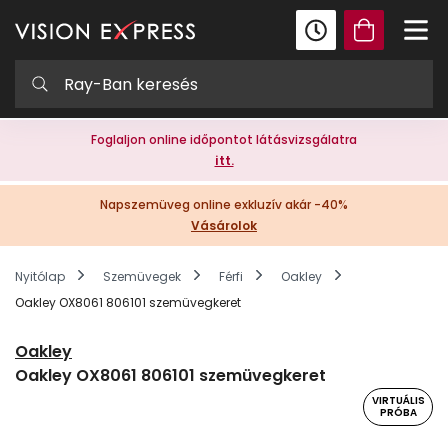
Foglaljon online időpontot látásvizsgálatra
itt.
Napszemüveg online exkluzív akár -40%
Vásárolok
Nyitólap
Szemüvegek
Férfi
Oakley
Oakley OX8061 806101 szemüvegkeret
Oakley
Oakley OX8061 806101 szemüvegkeret
VIRTUÁLIS
PRÓBA