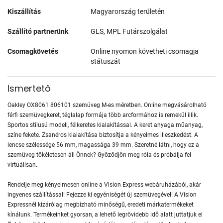
Kiszállítás
Magyarország területén
Szállító partnerünk
GLS, MPL Futárszolgálat
Csomagkövetés
Online nyomon követheti csomagja
státuszát
Ismertető
Oakley OX8061 806101 szemüveg M-es méretben. Online megvásárolható
férfi szemüvegkeret, téglalap formája több arcformához is remekül illik.
Sportos stílusú modell, félkeretes kialakítással. A keret anyaga műanyag,
színe fekete. Zsanéros kialakítása biztosítja a kényelmes illeszkedést. A
lencse szélessége 56 mm, magassága 39 mm. Szeretné látni, hogy ez a
szemüveg tökéletesen áll Önnek? Győződjön meg róla és próbálja fel
virtuálisan.
Rendelje meg kényelmesen online a Vision Express webáruházából, akár
ingyenes szállítással! Fejezze ki egyéniségét új szemüvegével! A Vision
Expressnél kizárólag megbízható minőségű, eredeti márkatermékeket
kínálunk. Termékeinket gyorsan, a lehető legrövidebb idő alatt juttatjuk el