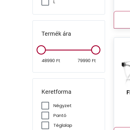
L
Termék ára
48990
Ft
79990
Ft
F
Keretforma
Négyzet
Pantó
Téglalap