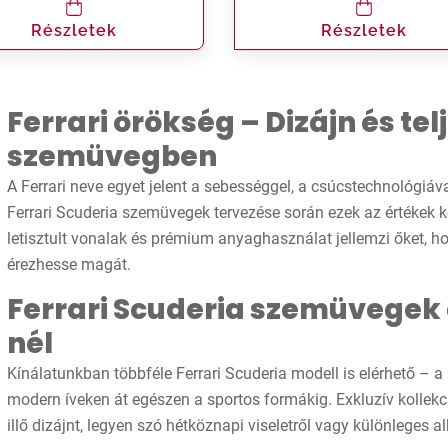
Részletek
Részletek
Ferrari örökség – Dizájn és te
szemüvegben
A Ferrari neve egyet jelent a sebességgel, a csúcstechnológiáv
Ferrari Scuderia szemüvegek tervezése során ezek az értékek k
letisztult vonalak és prémium anyaghasználat jellemzi őket, 
érezhesse magát.
Ferrari Scuderia szemüvegek 
nél
Kínálatunkban többféle Ferrari Scuderia modell is elérhető – a
modern íveken át egészen a sportos formákig. Exkluzív kollek
illő dizájnt, legyen szó hétköznapi viseletről vagy különleges a