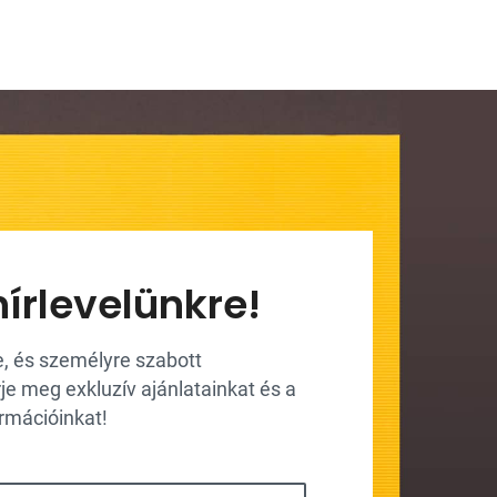
hírlevelünkre!
re, és személyre szabott
 meg exkluzív ajánlatainkat és a
ormációinkat!