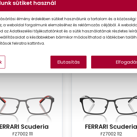
unk sütiket használ
RARI Scuderia férfi szemüvegek
ásárlási élmény érdekében sütiket használunk a tartalom és a közösségi 
ri Scuderia szemüvegkollekció a versenypályák szenvedélyét és 
z, a weboldal forgalmunk elemzéséhez és reklámozás céljából. A webold
 az Adatkezelési tájékoztatónkat és a sütik használatának részletes leírás
k nemcsak a látást javítják, hanem egyedi megjelenést is biztos
eállításaidat a későbbiekben bármikor módosíthatod a láblécben találh
 Ferrari stílust és a prémium minőséget keresik.
tások feliratra kattintva.
k
Elutasítás
Elfogadá
ERRARI Scuderia
FERRARI Scuderi
FZ7002 111
FZ7002 112