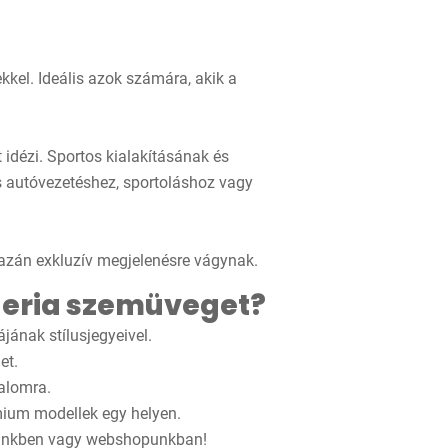
ekkel. Ideális azok számára, akik a
idézi. Sportos kialakításának és
 autóvezetéshez, sportoláshoz vagy
gazán exkluzív megjelenésre vágynak.
uderia szemüveget?
jának stílusjegyeivel.
et.
alomra.
ium modellek egy helyen.
eteinkben vagy webshopunkban!