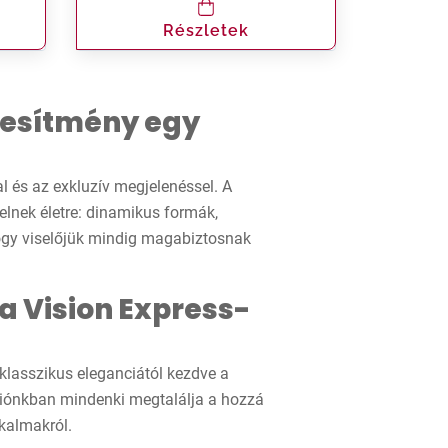
Részletek
ljesítmény egy
al és az exkluzív megjelenéssel. A
elnek életre: dinamikus formák,
hogy viselőjük mindig magabiztosnak
a Vision Express-
 klasszikus eleganciától kezdve a
ciónkban mindenki megtalálja a hozzá
lkalmakról.