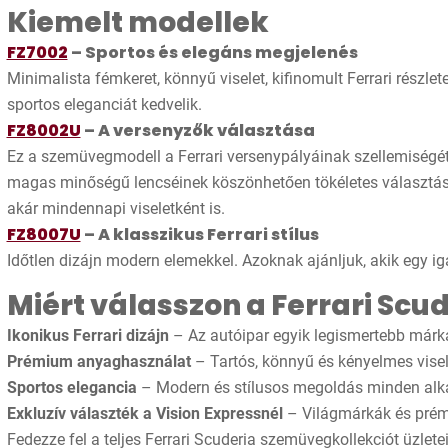
Kiemelt modellek
FZ7002
– Sportos és elegáns megjelenés
Minimalista fémkeret, könnyű viselet, kifinomult Ferrari részlet
sportos eleganciát kedvelik.
FZ8002U
– A versenyzők választása
Ez a szemüvegmodell a Ferrari versenypályáinak szellemiségét 
magas minőségű lencséinek köszönhetően tökéletes választás
akár mindennapi viseletként is.
FZ8007U
– A klasszikus Ferrari stílus
Időtlen dizájn modern elemekkel. Azoknak ajánljuk, akik egy i
Miért válasszon a Ferrari Sc
Ikonikus Ferrari dizájn
– Az autóipar egyik legismertebb márká
Prémium anyaghasználat
– Tartós, könnyű és kényelmes visel
Sportos elegancia
– Modern és stílusos megoldás minden alk
Exkluzív választék a Vision Expressnél
– Világmárkák és prém
Fedezze fel a teljes Ferrari Scuderia szemüvegkollekciót üzl