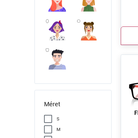
Méret
F
S
M