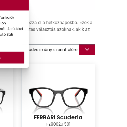
funkciók
innovációját hozza el a hétköznapokba. Ezek a
alon
át. A sütikkel
ítanak – tökéletes választás azoknak, akik az
ató Süti
s
a
FERRARI Scuderia
FZ8002U 501