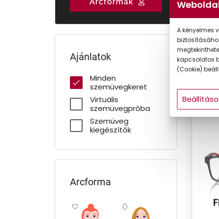
Arcformák
Weboldal
Gyermek
FER
A kényelmes v
A Ferra
biztosításáho
megtekintheted
modelle
Ajánlatok
kapcsolatos b
ikonikus
(Cookie) beállí
Minden
szemüvegkeret
Beállításo
Virtuális
szemüvegpróba
Szemüveg
kiegészítők
Arcforma
F