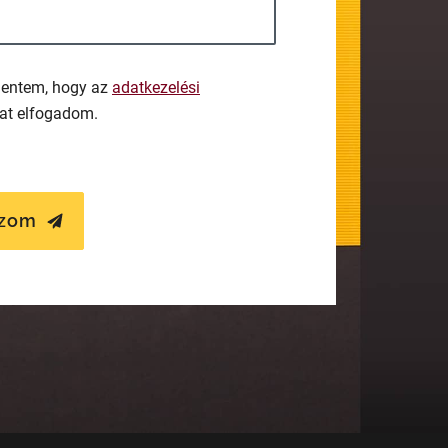
lentem, hogy az
adatkezelési
kat elfogadom.
ozom