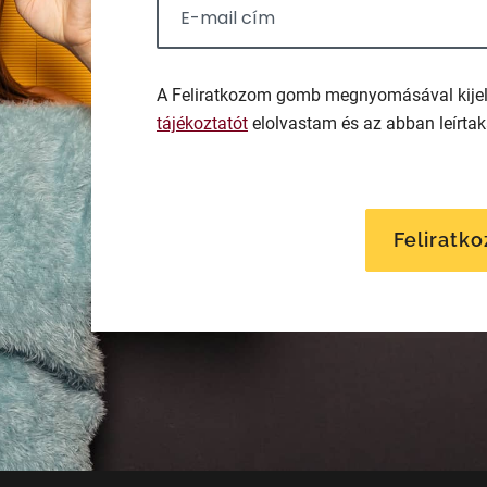
A Feliratkozom gomb megnyomásával kije
tájékoztatót
elolvastam és az abban leírta
Feliratk