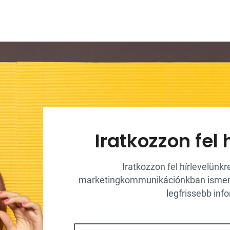
Iratkozzon fel 
Iratkozzon fel hírlevelünk
marketingkommunikációnkban ismerje
legfrissebb inf