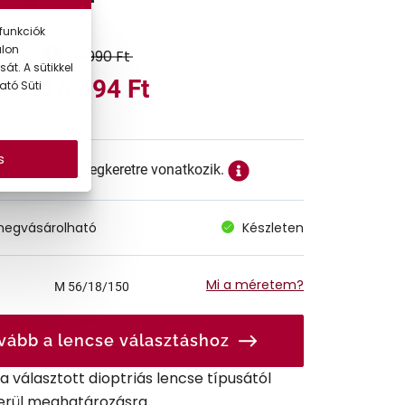
funkciók
alon
26.990 Ft
át. A sütikkel
16.194 Ft
ató Süti
s
ett ár a szemüvegkeretre vonatkozik.
megvásárolható
Készleten
Mi a méretem?
M
56/18/150
vább a lencse választáshoz
r a választott dioptriás lencse típusától
erül meghatározásra.