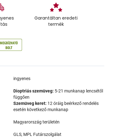
gyenes
Garantáltan eredeti
ítás
termék
a
ingyenes
Dioptriás szemüveg:
5-21 munkanap lencsétől
függően
Szemüveg keret:
12 óráig beérkező rendelés
esetén következő munkanap
Magyarország területén
GLS, MPL Futárszolgálat