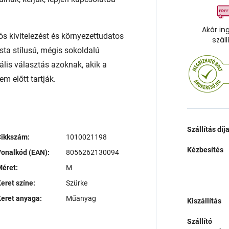
Akár in
ós kivitelezést és környezettudatos
száll
sta stílusú, mégis sokoldalú
ális választás azoknak, akik a
m előtt tartják.
Szállítás díj
Cikkszám:
1010021198
Kézbesítés
onalkód (EAN):
8056262130094
éret:
M
eret színe:
Szürke
eret anyaga:
Műanyag
Kiszállítás
Szállító