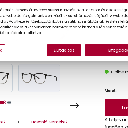
ásárlási élmény érdekében sütiket használunk a tartalom és a közösségi 
z, a weboldal forgalmunk elemzéséhez és reklámozás céljából. A webold
Korábbi ár:
 az Adatkezelési tájékoztatónkat és a sütik használatának részletes leírás
eállításaidat a későbbiekben bármikor módosíthatod a láblécben találh
Akciós ár:
tások feliratra kattintva.
k
Elutasítás
Elfogadá
A feltűntet
Online 
Méret:
To
A teljes á
tek
Hasonló termékek
függően k