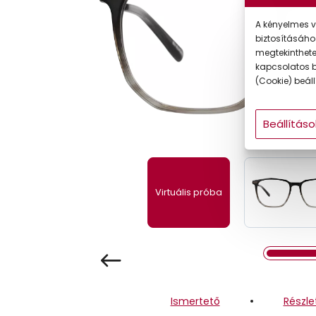
Gyermek
A kényelmes v
biztosításáho
megtekintheted
kapcsolatos b
(Cookie) beállí
Beállításo
Virtuális próba
Ismertető
Részle