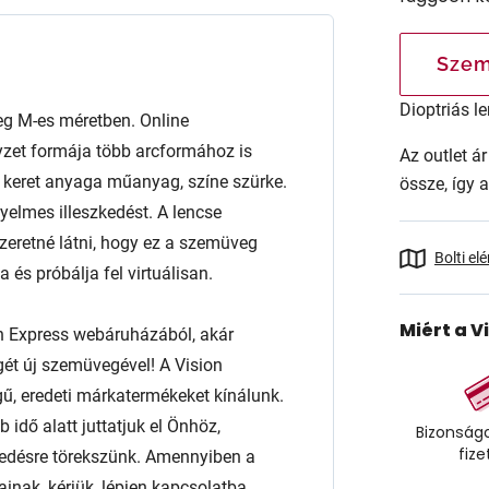
Szem
Dioptriás le
M-es méretben. Online
yzet formája több arcformához is
Az outlet 
. A keret anyaga műanyag, színe szürke.
össze, így 
yelmes illeszkedést. A lencse
retné látni, hogy ez a szemüveg
Bolti el
és próbálja fel virtuálisan.
Miért a V
n Express webáruházából, akár
égét új szemüvegével! A Vision
ű, eredeti márkatermékeket kínálunk.
 idő alatt juttatjuk el Önhöz,
Bizonságo
fize
edésre törekszünk. Amennyiben a
ainak, kérjük, lépjen kapcsolatba