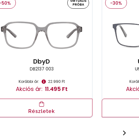
VIRTUÁLIS
-50%
-30%
PRÓBA
DbyD
DB2137 003
U
Korábbi ár:
22.990 Ft
Koráb
Akciós ár:
11.495 Ft
Akci
Részletek