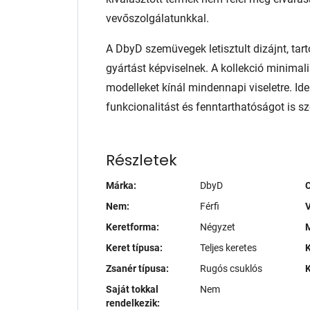
vevőszolgálatunkkal.
A DbyD szemüvegek letisztult dizájnt, tart
gyártást képviselnek. A kollekció minimali
modelleket kínál mindennapi viseletre. Ide
funkcionalitást és fenntarthatóságot is sze
Részletek
Márka:
DbyD
Nem:
Férfi
V
Keretforma:
Négyzet
M
Keret típusa:
Teljes keretes
K
Zsanér típusa:
Rugós csuklós
K
Saját tokkal
Nem
rendelkezik: