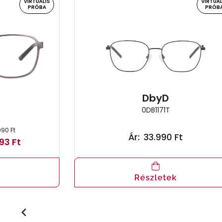
VIRTUÁLIS
VIRTUÁL
PRÓBA
PRÓB
DbyD
0DB1171T
990 Ft
Ár:
33.990 Ft
93 Ft
Részletek