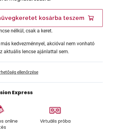
üvegkeretet kosárba teszem
ncse nélkül, csak a keret.
ár más kedvezménnyel, akcióval nem vonható
az aktuális lencse ajánlattal sem.
érhetőség ellenőrzése
ision Express
s online
Virtuális próba
tés