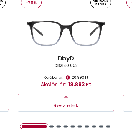
IS
VIRTUÁLIS
-30%
A
PRÓBA
DbyD
DB2140 003
Korábbi ár:
26.990 Ft
Akciós ár:
18.893 Ft
Részletek