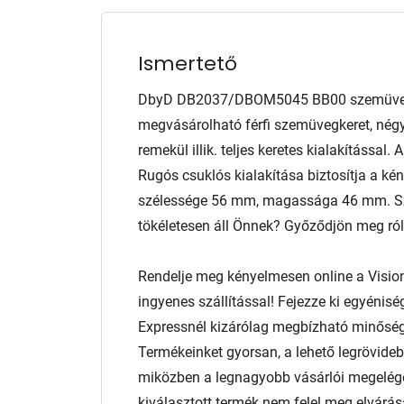
Ismertető
DbyD DB2037/DBOM5045 BB00 szemüveg 
megvásárolható férfi szemüvegkeret, nég
remekül illik. teljes keretes kialakítással
Rugós csuklós kialakítása biztosítja a kén
szélessége 56 mm, magassága 46 mm. Sze
tökéletesen áll Önnek? Győződjön meg róla 
Rendelje meg kényelmesen online a Visio
ingyenes szállítással! Fejezze ki egyénis
Expressnél kizárólag megbízható minőség
Termékeinket gyorsan, a lehető legrövidebb
miközben a legnagyobb vásárlói megelég
kiválasztott termék nem felel meg elvárás