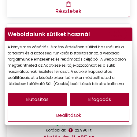
Részletek
VIRTUÁLIS
Weboldalunk sütiket használ
-50%
PRÓBA
A kényelmes vásárlási élmény érdekében sütiket használunk a
tartalom és a közösségi funkciók biztosításához, a weboldal
forgalmunk elemzéséhez és reklámozás céljából. A weboldalon
megtekintheted az Adatkezelési tájékoztatónkat és a sütik
használatának részletes leírását. A sütikkel kapcsolatos
beállításaidat a későbbiekben bármikor módosíthatod a
láblécben található Süti (Cookie) beállítások feliratra kattintva.
Elutasítás
Elfogadás
Seen
SNOU5006 VV00
Beállítások
Készleten
Korábbi ár:
22.990 Ft