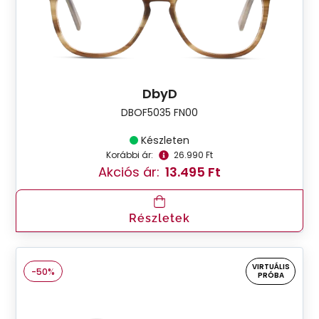
DbyD
DBOF5035 FN00
Készleten
Korábbi ár:
26.990 Ft
Akciós ár:
13.495 Ft
Részletek
VIRTUÁLIS
-50%
PRÓBA