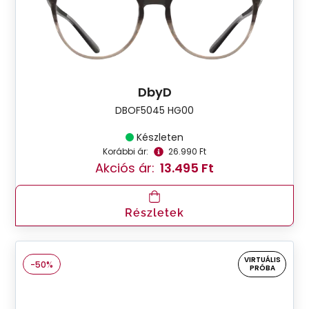
DbyD
DBOF5045 HG00
Készleten
Korábbi ár:
26.990 Ft
Akciós ár:
13.495 Ft
Részletek
VIRTUÁLIS
-50%
PRÓBA