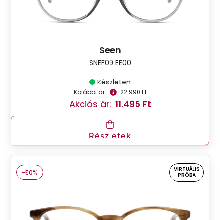
Seen
SNEF09 EE00
Készleten
Korábbi ár:
22.990 Ft
Akciós ár:
11.495 Ft
Részletek
VIRTUÁLIS
-50%
PRÓBA