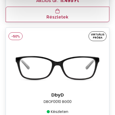
Akciós ár:
11.495 Ft
Részletek
VIRTUÁLIS
-50%
PRÓBA
DbyD
DBOF0010 BG00
Készleten