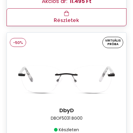
Akciós ár:
11.495 Ft
Részletek
VIRTUÁLIS
-50%
PRÓBA
DbyD
DBOF5031 BG00
Készleten