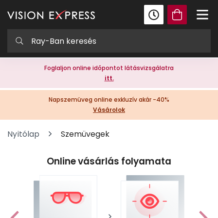
Foglaljon online időpontot látásvizsgálatra
itt.
Napszemüveg online exkluzív akár -40%
Vásárolok
Nyitólap
Szemüvegek
Online vásárlás folyamata