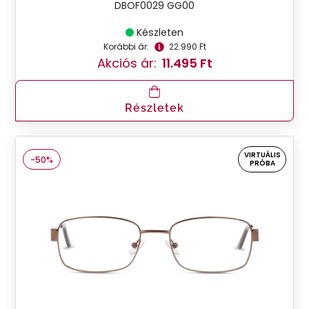
DBOF0029 GG00
Készleten
Korábbi ár:
22.990 Ft
Akciós ár:
11.495 Ft
Részletek
VIRTUÁLIS
-50%
PRÓBA