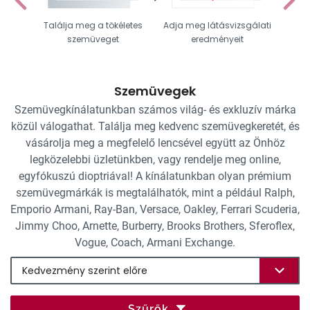
Találja meg a tökéletes
Adja meg látásvizsgálati
Vál
szemüveget
eredményeit
Szemüvegek
Szemüvegkínálatunkban számos világ- és exkluzív márka
közül válogathat. Találja meg kedvenc szemüvegkeretét, és
vásárolja meg a megfelelő lencsével együtt az Önhöz
legközelebbi üzletünkben, vagy rendelje meg online,
egyfókuszú dioptriával! A kínálatunkban olyan prémium
szemüvegmárkák is megtalálhatók, mint a például Ralph,
Emporio Armani, Ray-Ban, Versace, Oakley, Ferrari Scuderia,
Jimmy Choo, Arnette, Burberry, Brooks Brothers, Sferoflex,
Vogue, Coach, Armani Exchange.
Szűrők