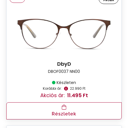
PRÓBA
DbyD
DBOF0037 NN00
Készleten
Korábbi ár:
22.990 Ft
Akciós ár:
11.495 Ft
Részletek