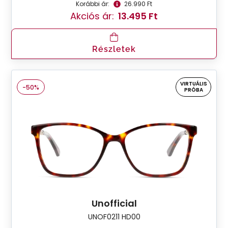
Korábbi ár:
26.990 Ft
Akciós ár:
13.495 Ft
Részletek
VIRTUÁLIS
-50%
PRÓBA
Unofficial
UNOF0211 HD00