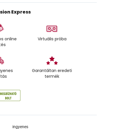
ision Express
s online
Virtuális próba
tés
gyenes
Garantáltan eredeti
ítás
termék
a
ingyenes