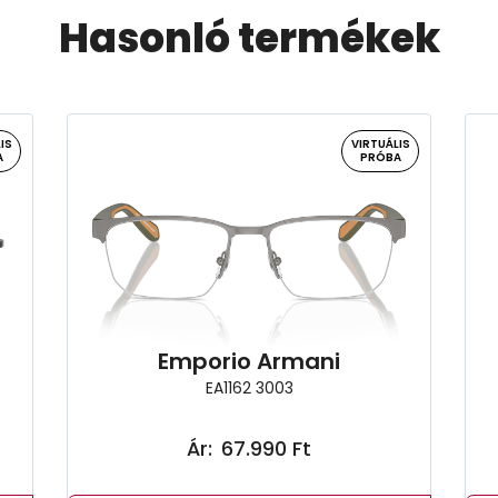
Hasonló termékek
IS
VIRTUÁLIS
A
PRÓBA
Emporio Armani
EA1162 3003
Ár:
67.990 Ft