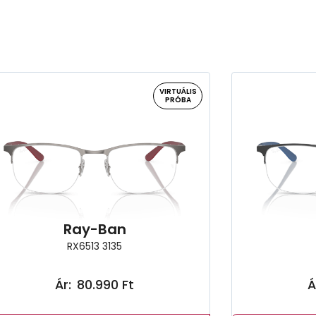
VIRTUÁLIS
PRÓBA
Ray-Ban
RX6513 3135
Ár:
80.990 Ft
Á