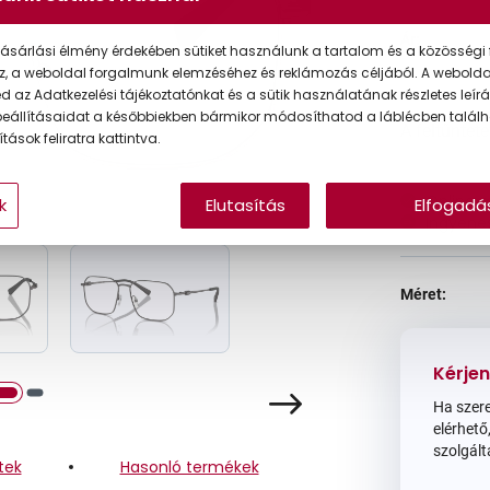
Ár:
ásárlási élmény érdekében sütiket használunk a tartalom és a közösségi 
z, a weboldal forgalmunk elemzéséhez és reklámozás céljából. A webold
 az Adatkezelési tájékoztatónkat és a sütik használatának részletes leírás
eállításaidat a későbbiekben bármikor módosíthatod a láblécben találh
A feltűntet
tások feliratra kattintva.
Online 
k
Elutasítás
Elfogadá
Ingyenes
Méret:
Kérjen
Ha szere
elérhető,
szolgált
tek
Hasonló termékek