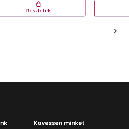
Részletek
ink
Kövessen minket