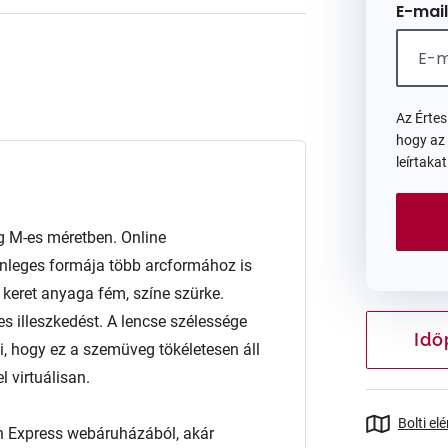
E-mail
Az Érte
hogy az
leírtaka
M-es méretben. Online
önleges formája több arcformához is
 A keret anyaga fém, színe szürke.
es illeszkedést. A lencse szélessége
Idő
 hogy ez a szemüveg tökéletesen áll
 virtuálisan.
Bolti el
n Express webáruházából, akár