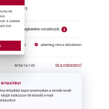
44.990 Ft
funkciók
alon
át. A sütikkel
ató Süti
ett ár a szemüvegkeretre vonatkozik.
megvásárolható
Jelenleg nincs készleten
s
 szállítás
Mi a méretem?
M
54/16/145
 értesítést
tne értesítést kapni amennyiben a termék ismét
 kérjük iratkozzon fel értesítő e-mail
atásunkra!