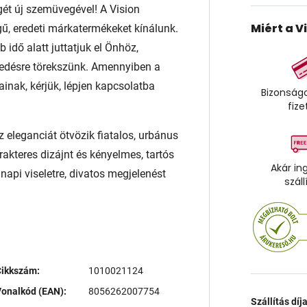
égét új szemüvegével! A Vision
Miért a V
ű, eredeti márkatermékeket kínálunk.
 idő alatt juttatjuk el Önhöz,
edésre törekszünk. Amennyiben a
ainak, kérjük, lépjen kapcsolatba
Bizonságo
fize
eleganciát ötvözik fiatalos, urbánus
rakteres dizájnt és kényelmes, tartós
Akár in
napi viseletre, divatos megjelenést
száll
Cikkszám:
1010021124
onalkód (EAN):
8056262007754
Szállítás díj