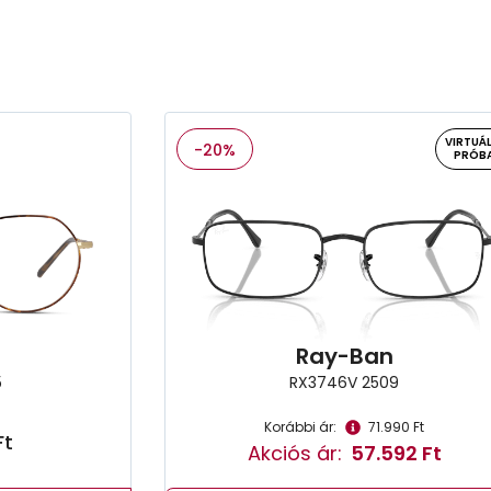
VIRTUÁL
-20%
PRÓB
n
Ray-Ban
5
RX3746V 2509
Korábbi ár:
71.990 Ft
Ft
Akciós ár:
57.592 Ft