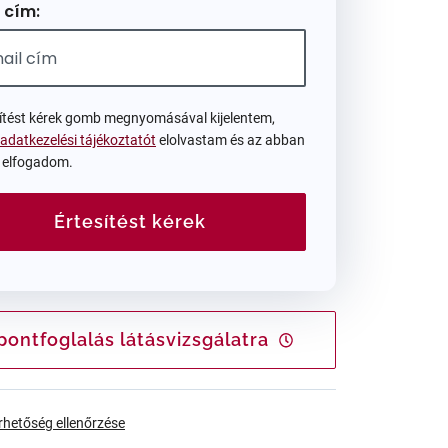
 cím:
sítést kérek gomb megnyomásával kijelentem,
adatkezelési tájékoztatót
elolvastam és az abban
t elfogadom.
Értesítést kérek
pontfoglalás látásvizsgálatra
érhetőség ellenőrzése