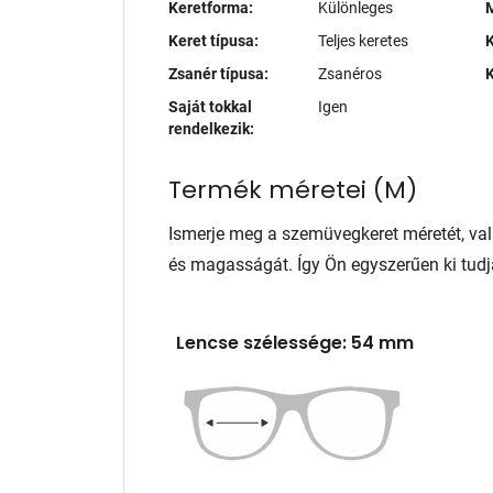
Keretforma:
Különleges
M
Keret típusa:
Teljes keretes
K
Zsanér típusa:
Zsanéros
K
Saját tokkal
Igen
rendelkezik:
Termék méretei
(
M
)
Ismerje meg a szemüvegkeret méretét, va
és magasságát. Így Ön egyszerűen ki tudj
Lencse szélessége: 54 mm