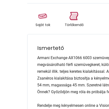
Saját tok
Törlőkendő
Ismertető
Armani Exchange AX1066 6003 szemüveg 
megvásárolható férfi szemüvegkeret, kül
remekül illik. teljes keretes kialakítással.
Zsanéros kialakítása biztosítja a kényelm
54 mm, magassága 45 mm. Szeretné látni,
Önnek? Győződjön meg róla és próbálja fel
Rendelje meg kényelmesen online a Visio