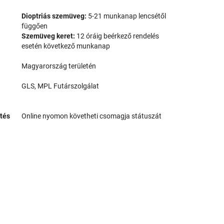
Dioptriás szemüveg:
5-21 munkanap lencsétől
függően
Szemüveg keret:
12 óráig beérkező rendelés
esetén következő munkanap
Magyarország területén
GLS, MPL Futárszolgálat
tés
Online nyomon követheti csomagja státuszát