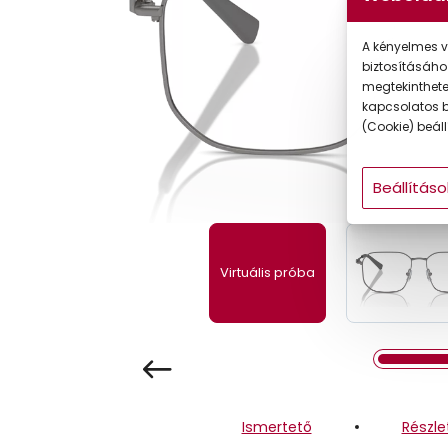
Gyermek
A kényelmes v
biztosításáho
megtekintheted
kapcsolatos b
(Cookie) beállí
Beállításo
Virtuális próba
Ismertető
Részle