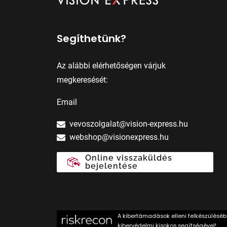
Segíthetünk?
Az alábbi elérhetőségen várjuk
megkeresését:
Email
vevoszolgalat@vision-express.hu
webshop@visionexpress.hu
Online visszaküldés
bejelentése
A kibertámadások elleni felkészülésé
kibervédelmi kisokos segítségével!