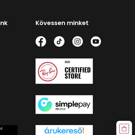
ink
Kövessen minket
rd