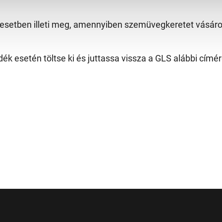
z esetben illeti meg, amennyiben szemüvegkeretet vásárol
dék esetén töltse ki és juttassa vissza a GLS alábbi címér