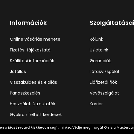
Információk
Szolgáltatása
Online vásárlás menete
Rólunk
Fizetési tájékoztató
Üzleteink
Szállítási információk
Garanciák
Jótállás
Látásvizsgálat
Visszaküldés és elállás
Előfizetői fiók
Panaszkezelés
Vevőszolgálat
Használati útmutatók
Karrier
Gyakran feltett kérdések
ben a
Mastercard RiskRecon
segít minket. Védje meg magát Ön is a Masterca