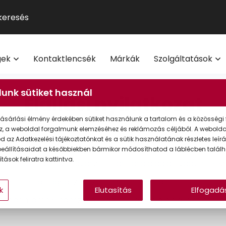
GUCCI
Szemüveg-előfizetés
Kontaktlencse
Multifokális
Pol
9
®
Michael Kors
Kontaktlencse-előfizetés
Lencsetípusok
Transitions
Ho
V
l
Oakley
Törzsvásárlói program
Egészség
Kék-ibolya fé
Mi
M
gek
Kontaktlencsék
Márkák
Szolgáltatások
Polaroid
Világmárkák
Olvasó- és t
On
További világmárkák
Érdekessége
unk sütiket használ
eg akció 20% I Vision Express Webshop
Elállási nyilatkozat
Tippek a sz
Kollekciók
gkeretek online | Vision Express webshop
ásárlási élmény érdekében sütiket használunk a tartalom és a közösségi 
GYIK
z, a weboldal forgalmunk elemzéséhez és reklámozás céljából. A webold
Napszemüveg Outlet
 napos
elállási jog
az alábbi esetben
nem illeti
meg a fog
 az Adatkezelési tájékoztatónkat és a sütik használatának részletes leírás
eállításaidat a későbbiekben bármikor módosíthatod a láblécben találh
Törzsvásárlói ajánlatok
tások feliratra kattintva.
en, amelyet a Fogyasztó utasítása alapján vagy kifejezet
Ray-Ban
rtelműen a Fogyasztó személyére szabtak.
k
Elutasítás
Elfogadá
etében, amely egészségvédelmi vagy higiéniai okokból 