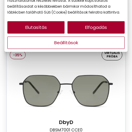
Készleten
használatának részletes leírását. A sütikkel kapcsolatos
beállításaidat a későbbiekben bármikor módosíthatod a
Korábbi ár:
28.590 Ft
láblécben található Süti (Cookie) beállítások feliratra kattintva.
Akciós ár:
18.584 Ft
Elutasítás
Elfogadás
Részletek
Beállítások
VIRTUÁLIS
-35%
PRÓBA
DbyD
DBSM7001 CCE0