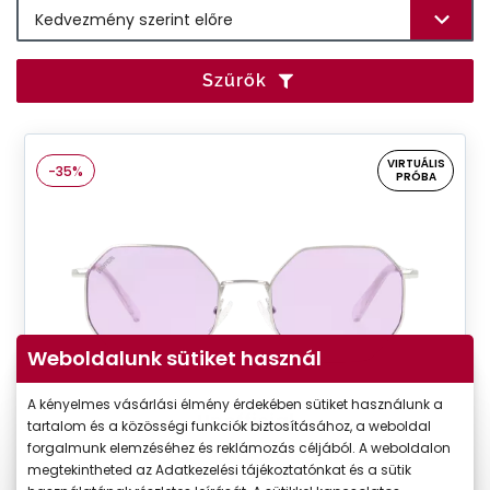
Szűrők
VIRTUÁLIS
-35%
PRÓBA
Weboldalunk sütiket használ
A kényelmes vásárlási élmény érdekében sütiket használunk a
Unofficial
tartalom és a közösségi funkciók biztosításához, a weboldal
forgalmunk elemzéséhez és reklámozás céljából. A weboldalon
UNSU0075 SSV0
megtekintheted az Adatkezelési tájékoztatónkat és a sütik