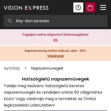
Foglaljon online időpontot látásvizsgálatra
itt.
Napszemüveg online exkluzív akár -40%
Vásárolok
Nyitólap
Napszemüvegek
Hatszögletű napszemüvegek
Találja meg kedvenc hatszögletű keretes
napszemüvegét és rendeljen online 50 világmárka
közül. Vagy vásárolja meg a terméket az Önhöz
legközelebbi üzletünkben!