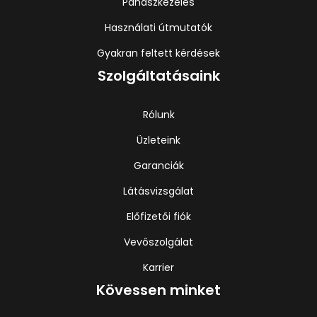
Panaszkezelés
Használati útmutatók
Gyakran feltett kérdések
Szolgáltatásaink
Rólunk
Üzleteink
Garanciák
Látásvizsgálat
Előfizetői fiók
Vevőszolgálat
Karrier
Kövessen minket