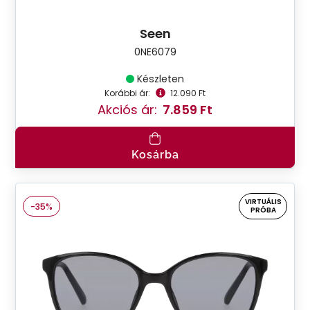
Seen
0NE6079
Készleten
Korábbi ár:
12.090 Ft
Akciós ár:
7.859 Ft
Kosárba
VIRTUÁLIS
-35%
PRÓBA