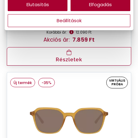
Elutasítás
Elfogadás
Seen
SNSF0025 VVG0
Beállítások
Készleten
Korábbi ár:
12.090 Ft
Akciós ár:
7.859 Ft
Részletek
VIRTUÁLIS
Új termék
-35%
PRÓBA