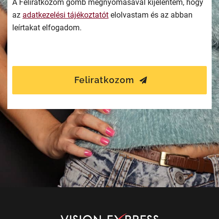
A Feliratkozom gomb megnyomásával kijelentem, hogy
az
adatkezelési tájékoztatót
elolvastam és az abban
leírtakat elfogadom.
Feliratkozom