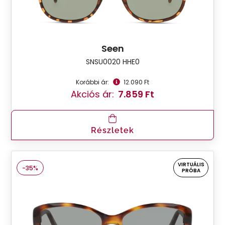
Seen
SNSU0020 HHE0
Korábbi ár:
12.090 Ft
Akciós ár:
7.859 Ft
Részletek
VIRTUÁLIS
-35%
PRÓBA