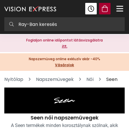
Foglaljon online időpontot látásvizsgálatra
itt.
Napszemüveg online exkluzív akár -40%
Vásárolok
Nyitólap
Napszemüvegek
Női
Seen
Seen női napszemüvegek
A Seen termékek minden korosztálynak szólnak, akik