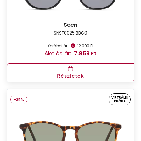
Seen
SNSF0025 BBG0
Korábbi ár:
12.090 Ft
Akciós ár:
7.859 Ft
Részletek
VIRTUÁLIS
-35%
PRÓBA