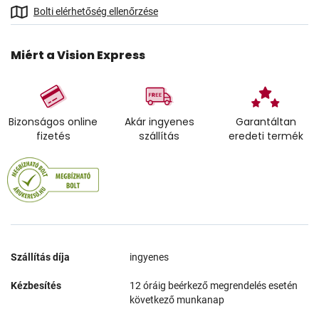
Bolti elérhetőség ellenőrzése
Miért a Vision Express
Bizonságos online
Akár ingyenes
Garantáltan
fizetés
szállítás
eredeti termék
Szállítás díja
ingyenes
Kézbesítés
12 óráig beérkező megrendelés esetén
következő munkanap