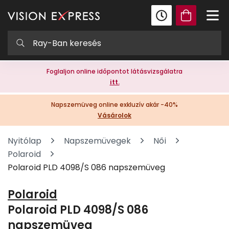
Foglaljon online időpontot látásvizsgálatra
itt.
Napszemüveg online exkluzív akár -40%
Vásárolok
Nyitólap
Napszemüvegek
Női
Polaroid
Polaroid PLD 4098/S 086 napszemüveg
Polaroid
Polaroid PLD 4098/S 086
napszemüveg