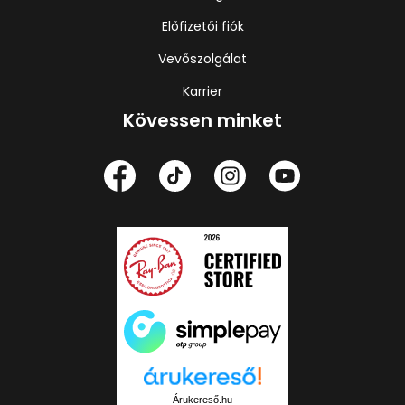
Előfizetői fiók
Vevőszolgálat
Karrier
Kövessen minket
Árukereső.hu