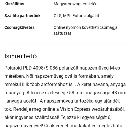
Kiszállítás
Magyarország területén
Szállító partnerünk
GLS, MPL Futárszolgálat
Csomagkövetés
Online nyomon követheti csomagja
státuszát
Ismertető
Polaroid PLD 4098/S 086 polarizált napszemüveg M-es
méretben. Női napszemüveg ovális formában, amely
remekül illik több arcformához is. . A keret havana, anyaga
műanyag. A lencse szélessége 58 mm, magassága 48 mm
, anyaga acetát . A napszemüveg tartozéka egy ajándék
tok. Rendelje meg online a Vision Express webáruházából,
akár ingyenes szállítással! Fejezze ki egyéniségét új
napszemüvegével! Csak eredeti márkákat és megbízható