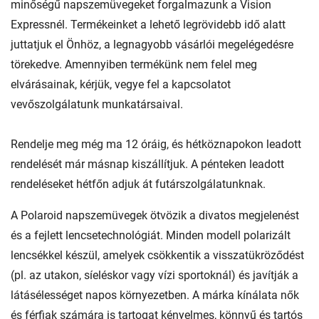
minőségű napszemüvegeket forgalmazunk a Vision
Expressnél. Termékeinket a lehető legrövidebb idő alatt
juttatjuk el Önhöz, a legnagyobb vásárlói megelégedésre
törekedve. Amennyiben termékünk nem felel meg
elvárásainak, kérjük, vegye fel a kapcsolatot
vevőszolgálatunk munkatársaival.
Rendelje meg még ma 12 óráig, és hétköznapokon leadott
rendelését már másnap kiszállítjuk. A pénteken leadott
rendeléseket hétfőn adjuk át futárszolgálatunknak.
A Polaroid napszemüvegek ötvözik a divatos megjelenést
és a fejlett lencsetechnológiát. Minden modell polarizált
lencsékkel készül, amelyek csökkentik a visszatükröződést
(pl. az utakon, síeléskor vagy vízi sportoknál) és javítják a
látásélességet napos környezetben. A márka kínálata nők
és férfiak számára is tartogat kényelmes, könnyű és tartós