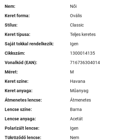
Nem:
Női
Keret forma:
Ovális
Stílus:
Classic
Keret típusa:
Teljes keretes
Saját tokkal rendelkezik:
Igen
Cikkszám:
1300014135
Vonalkód (EAN):
716736304014
Méret:
M
Keret színe:
Havana
Keret anyaga:
Műanyag
Átmenetes lencse:
Átmenetes
Lencse színe:
Barna
Lencse anyaga:
Acetát
Polarizált lencse:
Igen
Tükröződő lencse:
Nem