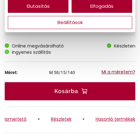
Elutasítás
Elfogadás
31.090 Ft
Ár:
26.427 Ft
Törzsvásárlói ár:
Beállítások
Online megvásárolható
Készleten
Ingyenes szállítás
Mi a méretem?
Méret:
M
58/15/140
Kosárba
Ismertető
Részletek
Hasonló termékek