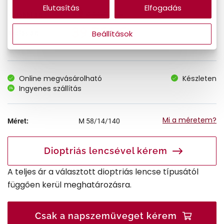
Elutasítás
Elfogadás
49.690 Ft
Korábbi ár:
39.752 Ft
Beállítások
Akciós ár:
Online megvásárolható
Készleten
Ingyenes szállítás
Mi a méretem?
Méret:
M
58/14/140
Dioptriás lencsével kérem
A teljes ár a választott dioptriás lencse típusától
függően kerül meghatározásra.
Csak a napszemüveget kérem