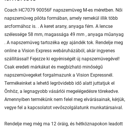
Coach HC7079 90056F napszemüveg M-es méretben. Női
napszemüveg pilóta formában, amely remekül illik több
arcformához is. . A keret arany, anyaga fém. A lencse
szélessége 58 mm, magassága 49 mm , anyaga műanyag
. A napszemüveg tartozéka egy ajándék tok. Rendelje meg
online a Vision Express webáruházából, akár ingyenes
szállítással! Fejezze ki egyéniségét új napszemüvegével!
Csak eredeti márkákat és megbízható minőségű
napszemüvegeket forgalmazunk a Vision Expressnél.
Termékeinket a lehető legrövidebb idő alatt juttatjuk el
Önhöz, a legnagyobb vásárlói megelégedésre törekedve.
Amennyiben termékünk nem felel meg elvárásainak, kérjük,
vegye fel a kapcsolatot vevőszolgálatunk munkatársaival.
Rendelje meg még ma 12 óráig, és hétköznapokon leadott