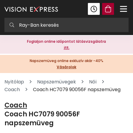
Foglaljon online időpontot látásvizsgálatra
itt.
Napszemüveg online exkluzív akár -40%
Vásárolok
Nyitólap
Napszemüvegek
Női
Coach
Coach HC7079 90056F napszemüveg
Coach
Coach HC7079 90056F
napszemüveg