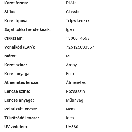
Keret forma:
Pilóta
Stílus:
Classic
Keret típusa:
Teljes keretes
Saját tokkal rendelkezik:
Igen
Cikkszám:
1300014668
Vonalkód (EAN):
725125033367
Méret:
M
Keret színe:
Arany
Keret anyaga:
Fém
Átmenetes lencse:
Átmenetes
Lencse színe:
Rózsaszín
Lencse anyaga:
Műanyag
Polarizált lencse:
Nem
Tükröződő lencse:
Igen
UV védelem:
UV380