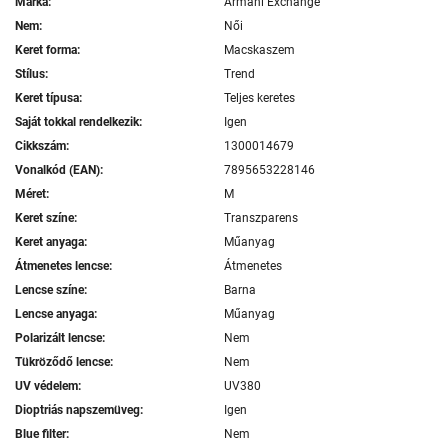
Márka:
Armani Exchange
Nem:
Női
Keret forma:
Macskaszem
Stílus:
Trend
Keret típusa:
Teljes keretes
Saját tokkal rendelkezik:
Igen
Cikkszám:
1300014679
Vonalkód (EAN):
7895653228146
Méret:
M
Keret színe:
Transzparens
Keret anyaga:
Műanyag
Átmenetes lencse:
Átmenetes
Lencse színe:
Barna
Lencse anyaga:
Műanyag
Polarizált lencse:
Nem
Tükröződő lencse:
Nem
UV védelem:
UV380
Dioptriás napszemüveg:
Igen
Blue filter:
Nem