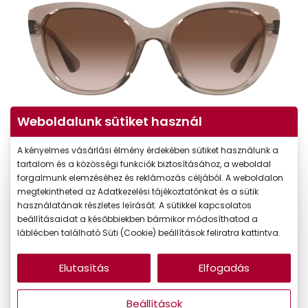
Weboldalunk sütiket használ
A kényelmes vásárlási élmény érdekében sütiket használunk a
tartalom és a közösségi funkciók biztosításához, a weboldal
forgalmunk elemzéséhez és reklámozás céljából. A weboldalon
megtekintheted az Adatkezelési tájékoztatónkat és a sütik
használatának részletes leírását. A sütikkel kapcsolatos
36.490 Ft
Ár:
beállításaidat a későbbiekben bármikor módosíthatod a
31.017 Ft
Törzsvásárlói ár:
láblécben található Süti (Cookie) beállítások feliratra kattintva.
Online megvásárolható
Jelenleg nincs készleten
Elutasítás
Elfogadás
Ingyenes szállítás
Beállítások