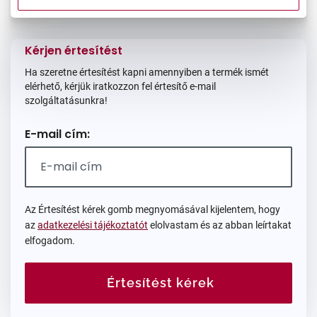
Mi a méretem?
Méret:
M
54/18/140
Kérjen értesítést
Ha szeretne értesítést kapni amennyiben a termék ismét
elérhető, kérjük iratkozzon fel értesítő e-mail
szolgáltatásunkra!
E-mail cím:
Az Értesítést kérek gomb megnyomásával kijelentem, hogy
az
adatkezelési tájékoztatót
elolvastam és az abban leírtakat
elfogadom.
Értesítést kérek