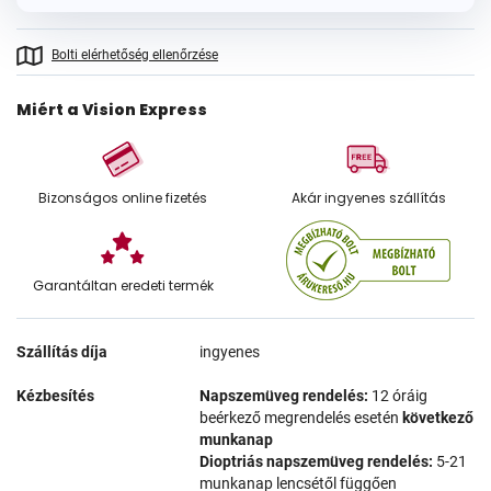
Bolti elérhetőség ellenőrzése
Miért a Vision Express
Bizonságos online fizetés
Akár ingyenes szállítás
Garantáltan eredeti termék
Szállítás díja
ingyenes
Kézbesítés
Napszemüveg rendelés:
12 óráig
beérkező megrendelés esetén
következő
munkanap
Dioptriás napszemüveg rendelés:
5-21
munkanap lencsétől függően