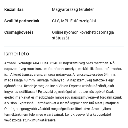
Kiszállítás
Magyarország területén
Szállító partnerünk
GLS, MPL Futárszolgálat
Csomagkövetés
Online nyomon követheti csomagja
státuszát
Ismertető
Armani Exchange AX4111SU 824013 napszemüveg M-es méretben. Női
napszemüveg macskaszem formában, amely remekül illik több arcformához
is. . A keret transzparens, anyaga műanyag. A lencse szélessége 54 mm,
magassága 48 mm , anyaga műanyag . A napszemüveg tartozéka egy
ajándék tok. Rendelje meg online a Vision Express webáruházából, akár
ingyenes szállítással! Fejezze ki egyéniségét új napszemüvegével! Csak
eredeti márkákat és megbízható minőségű napszemüvegeket forgalmazunk
a Vision Expressnél. Termékeinket a lehető legrövidebb idő alatt juttatjuk el
Önhöz, a legnagyobb vásárlói megelégedésre törekedve. Amennyiben
termékünk nem felel meg elvárásainak, kérjük, vegye fel a kapcsolatot
vevőszolgálatunk munkatársaival.