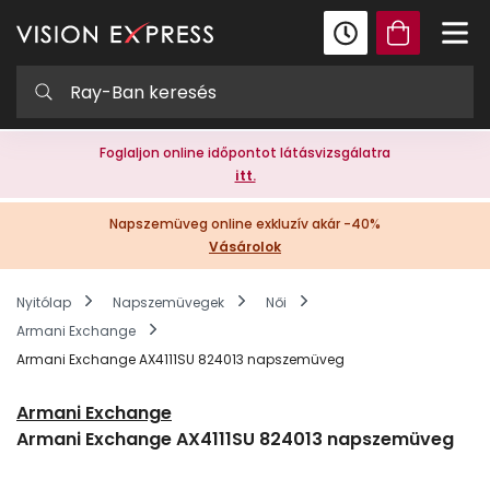
Foglaljon online időpontot látásvizsgálatra
itt.
Napszemüveg online exkluzív akár -40%
Vásárolok
Nyitólap
Napszemüvegek
Női
Armani Exchange
Armani Exchange AX4111SU 824013 napszemüveg
Armani Exchange
Armani Exchange AX4111SU 824013 napszemüveg