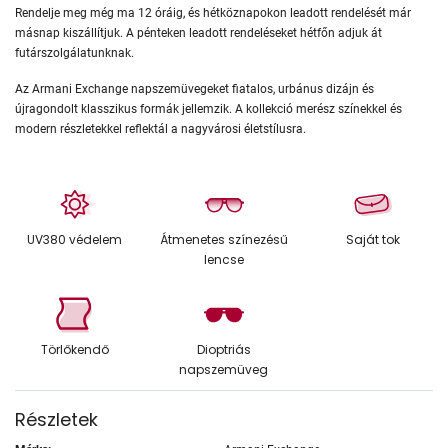
Rendelje meg még ma 12 óráig, és hétköznapokon leadott rendelését már
másnap kiszállítjuk. A pénteken leadott rendeléseket hétfőn adjuk át
futárszolgálatunknak.
Az Armani Exchange napszemüvegeket fiatalos, urbánus dizájn és
újragondolt klasszikus formák jellemzik. A kollekció merész színekkel és
modern részletekkel reflektál a nagyvárosi életstílusra.
UV380 védelem
Átmenetes színezésű
Saját tok
lencse
Törlőkendő
Dioptriás
napszemüveg
Részletek