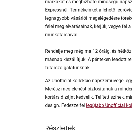
márkákat és megbízható minőségű napsz
Expressnél. Termékeinket a lehető legrövid
legnagyobb vásárlói megelégedésre töre
felel meg elvárásainak, kérjük, vegye fel
munkatársaival.
Rendelje meg még ma 12 óráig, és hétköz
másnap kiszállítjuk. A pénteken leadott r
futárszolgálatunknak.
Az Unofficial kollekció napszemüvegei egys
Merész megjelenést biztosítanak a minde
kortárs dizájnt kedvelik. Telített színek, m
design. Fedezze fel
legújabb Unofficial ko
Részletek