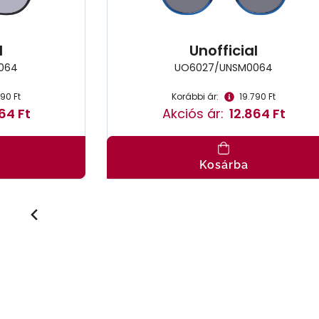
l
Unofficial
064
UO6027/UNSM0064
790 Ft
Korábbi ár:
19.790 Ft
64 Ft
Akciós ár:
12.864 Ft
Kosárba