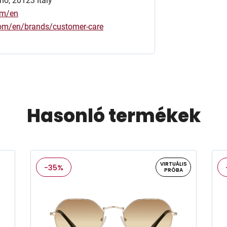
no, 20123 Italy
om/en
.com/en/brands/customer-care
Hasonló termékek
VIRTUÁLIS
-35%
PRÓBA