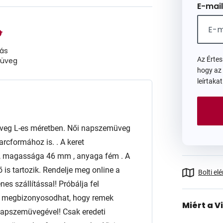
E-mail
iás
Az Érte
üveg
hogy az
leírtaka
eg L-es méretben. Női napszemüveg
arcformához is. . A keret
m, magassága 46 mm , anyaga fém . A
is tartozik. Rendelje meg online a
Bolti el
es szállítással! Próbálja fel
gy megbizonyosodhat, hogy remek
Miért a V
 napszemüvegével! Csak eredeti