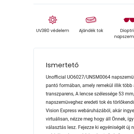
UV380 védelem
Ajándék tok
Dioptr
napszem
Ismertető
Unofficial UO6027/UNSM0064 napszemüv
pantó formában, amely remekül illik több 
transzparens, A lencse szélessége 53 m
napszemüveghez eredeti tok és törlőkendő 
Vision Express webáruházából, akár ingyen
virtuálisan, nézze meg hogy áll Önnek, í
választás lesz. Fejezze ki egyéniségét új