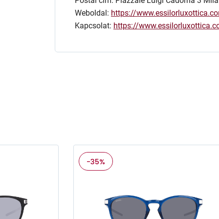
Postai cím: Piazzale Luigi Cadorna 3 Mila
Weboldal:
https://www.essilorluxottica.c
Kapcsolat:
https://www.essilorluxottica
-35%