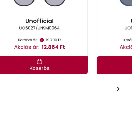
Unofficial
UO6027/UNSM0064
UO
Korábbi ár:
19.790 Ft
Korá
Akciós ár:
12.864 Ft
Akci
Kosárba