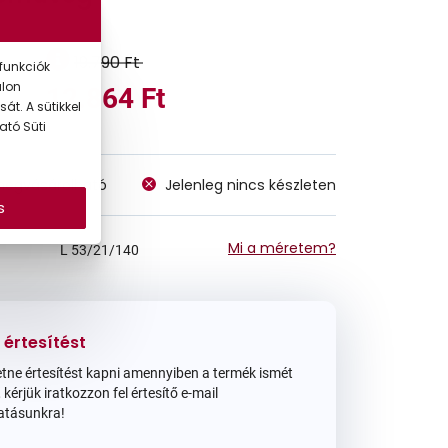
19.790 Ft
funkciók
alon
12.864 Ft
át. A sütikkel
ató Süti
megvásárolható
Jelenleg nincs készleten
s
Mi a méretem?
L
53/21/140
 értesítést
tne értesítést kapni amennyiben a termék ismét
 kérjük iratkozzon fel értesítő e-mail
atásunkra!