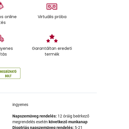
s online
Virtuális próba
tés
gyenes
Garantáltan eredeti
ítás
termék
a
ingyenes
Napszemüveg rendelés:
12 óráig beérkező
megrendelés esetén
következő munkanap
Dioptriás napszemüveg rendelés:
5-21