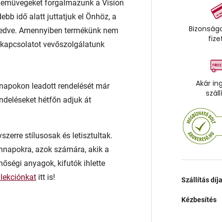
emüvegeket forgalmazunk a Vision
ebb idő alatt juttatjuk el Önhöz, a
Bizonságo
kedve. Amennyiben termékünk nem
fize
 a kapcsolatot vevőszolgálatunk
Akár in
napokon leadott rendelését már
száll
endeléseket hétfőn adjuk át
zerre stílusosak és letisztultak.
nnapokra, azok számára, akik a
inőségi anyagok, kifutók ihlette
llekciónkat
itt is!
Szállítás díj
Kézbesítés