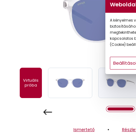
Weboldal
Gyermek
A kényelmes v
biztosításáho
megtekintheted
kapcsolatos b
(Cookie) beállí
Beállításo
Virtuális
próba
Ismertető
Részle