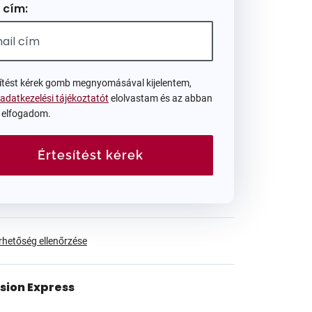
 cím:
sítést kérek gomb megnyomásával kijelentem,
adatkezelési tájékoztatót
elolvastam és az abban
t elfogadom.
Értesítést kérek
érhetőség ellenőrzése
ision Express