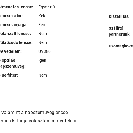
tmenetes lencse:
Egyszínű
encse színe:
Kék
Kiszállítás
Lencse anyaga:
Fém
Szállító
olarizált lencse:
Nem
partnerünk
ükröződő lencse:
Nem
Csomagköve
UV védelem:
UV380
ioptriás
Igen
napszemüveg:
lue filter:
Nem
, valamint a napszemüveglencse
rűen ki tudja választani a megfelelő