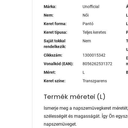
Márka:
Unofficial
Á
Nem:
Női
L
Keret forma:
Pantó
Keret típusa:
Teljes keretes
P
Saját tokkal
Nem
T
rendelkezik:
Cikkszám:
1300015342
D
Vonalkód (EAN):
8056262531372
Méret:
L
B
Keret színe:
Transzparens
Termék méretei
(
L
)
Ismerje meg a napszemüvegkeret méretét
szélességét és magasságát. Így Ön egysze
napszemüveget.