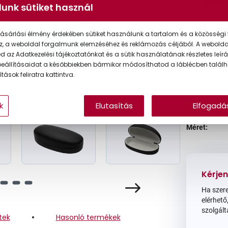
unk sütiket használ
Korábbi ár:
ásárlási élmény érdekében sütiket használunk a tartalom és a közösségi 
z, a weboldal forgalmunk elemzéséhez és reklámozás céljából. A webold
Akciós ár:
 az Adatkezelési tájékoztatónkat és a sütik használatának részletes leírás
eállításaidat a későbbiekben bármikor módosíthatod a láblécben találh
tások feliratra kattintva.
Online 
k
Elutasítás
Elfogadá
Méret:
Kérjen
Ha szere
elérhető,
szolgált
tek
Hasonló termékek