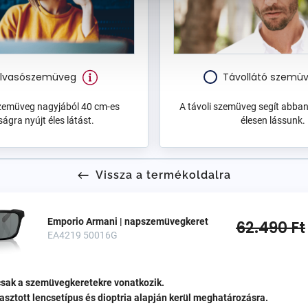
lvasószemüveg
Távollátó szemü
zemüveg nagyjából 40 cm-es
A távoli szemüveg segít abban
ságra nyújt éles látást.
élesen lássunk.
Vissza a termékoldalra
Emporio Armani | napszemüvegkeret
62.490 Ft
EA4219 50016G
 csak a szemüvegkeretekre vonatkozik.
lasztott lencsetípus és dioptria alapján kerül meghatározásra.