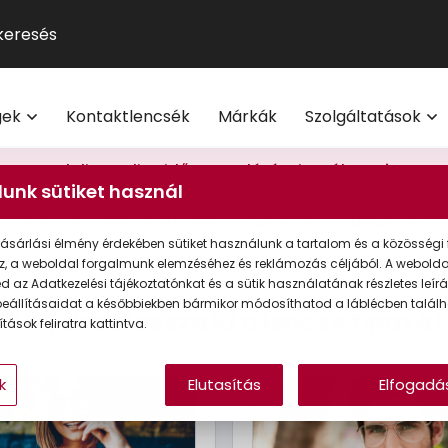
GUCCI
Szemüveg-előfizetés
Kontaktlencse
Multifokális
Pol
9
®
Michael Kors
Kontaktlencse-előfizetés
Lencsetípusok
Transitions
Ho
V
l
Oakley
Törzsvásárlói program
Egészség
Kék-ibolya fé
Mi
M
gek
Kontaktlencsék
Márkák
Szolgáltatások
Polaroid
Világmárkák
Olvasó- és t
On
További világmárkák
Érdekessége
Foglaljon online időpontot látásvizsgálatra
itt.
eg akció 20% I Vision Express Webshop
unk sütiket használ
Tippek a sz
Napszemüveg online exkluzív akár -40%
Vásárolok
Kollekciók
gkeretek online | Vision Express webshop
GYIK
ásárlási élmény érdekében sütiket használunk a tartalom és a közösségi 
Napszemüveg Outlet
z, a weboldal forgalmunk elemzéséhez és reklámozás céljából. A webold
gadása
Lencse kiválasztása
Összefoglaló
Aján
 az Adatkezelési tájékoztatónkat és a sütik használatának részletes leírás
Törzsvásárlói ajánlatok
eállításaidat a későbbiekben bármikor módosíthatod a láblécben találh
Kérjük válassza ki a lencse típusát
tások feliratra kattintva.
Ray-Ban
k
Elutasítás
Elfogadá