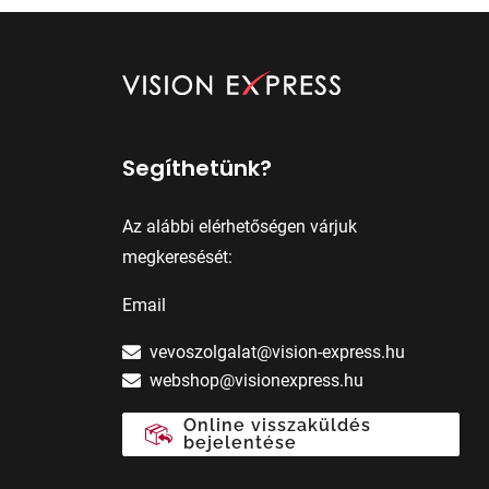
Segíthetünk?
Az alábbi elérhetőségen várjuk
megkeresését:
Email
vevoszolgalat@vision-express.hu
webshop@visionexpress.hu
Online visszaküldés
bejelentése