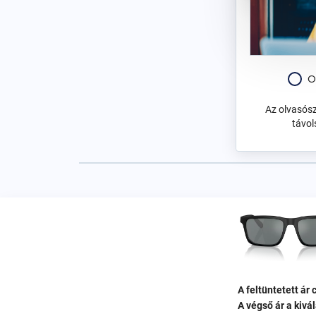
Gyermek
O
Az olvasós
távol
A feltüntetett ár
A végső ár a kivá