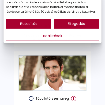
használatának részletes leírását. A sütikkel kapcsolatos
beállításaidat a későbbiekben bármikor módosíthatod a
láblécben található Süti (Cookie) beállítások feliratra kattintva.
Elutasítás
Elfogadás
Olvasószemüveg
Beállítások
Az olvasószemüveg nagyjából 40 cm-es
távolságra nyújt éles látást.
Távollátó szemüveg