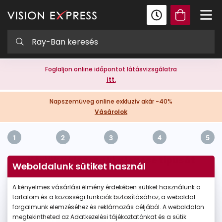
Foglaljon online időpontot látásvizsgálatra
itt.
Napszemüveg online exkluzív akár -40%
Vásárolok
1
2
3
4
5
Kérjük válassza ki a lencse típusát
Weboldalunk sütiket használ
A kényelmes vásárlási élmény érdekében sütiket használunk a
tartalom és a közösségi funkciók biztosításához, a weboldal
forgalmunk elemzéséhez és reklámozás céljából. A weboldalon
megtekintheted az Adatkezelési tájékoztatónkat és a sütik