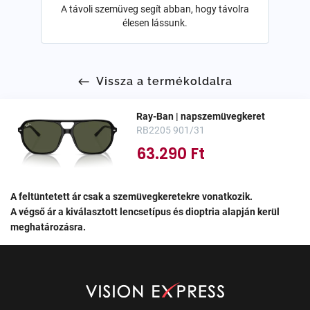
A távoli szemüveg segít abban, hogy távolra
élesen lássunk.
Vissza a termékoldalra
Ray-Ban | napszemüvegkeret
RB2205 901/31
63.290 Ft
A feltüntetett ár csak a szemüvegkeretekre vonatkozik.
A végső ár a kiválasztott lencsetípus és dioptria alapján kerül
meghatározásra.