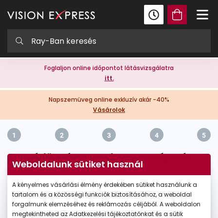
Foglaljon online időpontot látásvizsgálatra
itt.
Napszemüveg online exkluzív akár -40%
Vásárolok
1
2
3
4
5
Kérjük válassza ki a lencse típusát
Weboldalunk sütiket használ
A kényelmes vásárlási élmény érdekében sütiket használunk a
tartalom és a közösségi funkciók biztosításához, a weboldal
forgalmunk elemzéséhez és reklámozás céljából. A weboldalon
megtekintheted az Adatkezelési tájékoztatónkat és a sütik