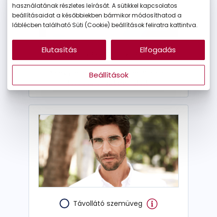
használatának részletes leírását. A sütikkel kapcsolatos
beállításaidat a későbbiekben bármikor módosíthatod a
láblécben található Süti (Cookie) beállítások feliratra kattintva.
Elutasítás
Elfogadás
Olvasószemüveg
Az olvasószemüveg nagyjából 40 cm-es
Beállítások
távolságra nyújt éles látást.
Távollátó szemüveg