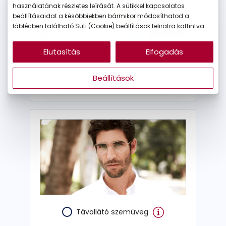
használatának részletes leírását. A sütikkel kapcsolatos
beállításaidat a későbbiekben bármikor módosíthatod a
láblécben található Süti (Cookie) beállítások feliratra kattintva.
Elutasítás
Elfogadás
Olvasószemüveg
Az olvasószemüveg nagyjából 40 cm-es
Beállítások
távolságra nyújt éles látást.
Távollátó szemüveg