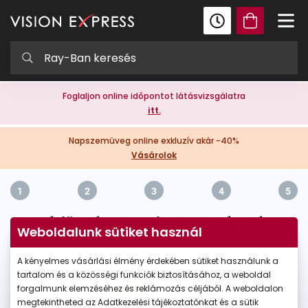
Foglaljon online időpontot látásvizsgálatra
itt.
Napszemüveg online exkluzív akár -40%
Vásárolok
1
2
3
4
5
Kérjük válassza ki a lencse típusát
Weboldalunk sütiket használ
A kényelmes vásárlási élmény érdekében sütiket használunk a
tartalom és a közösségi funkciók biztosításához, a weboldal
forgalmunk elemzéséhez és reklámozás céljából. A weboldalon
megtekintheted az Adatkezelési tájékoztatónkat és a sütik