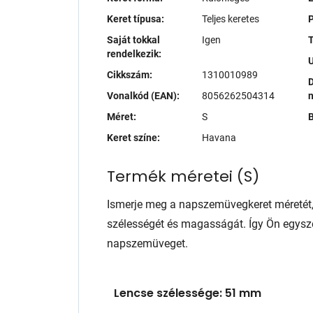
Keret típusa:
Teljes keretes
P
Saját tokkal
Igen
T
rendelkezik:
Cikkszám:
1310010989
D
Vonalkód (EAN):
8056262504314
Méret:
S
B
Keret színe:
Havana
Termék méretei
(
S
)
Ismerje meg a napszemüvegkeret méretét
szélességét és magasságát. Így Ön egysze
napszemüveget.
Lencse szélessége: 51 mm