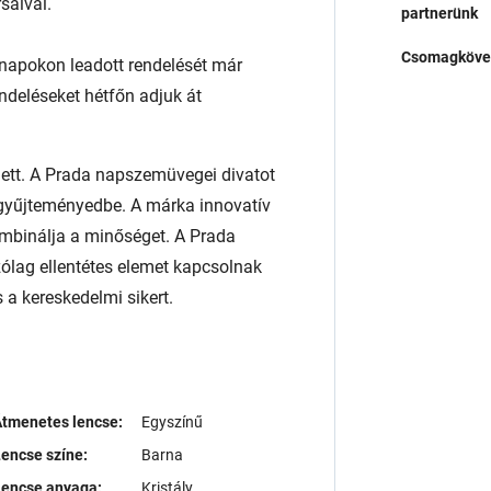
saival.
partnerünk
Csomagköve
napokon leadott rendelését már
endeléseket hétfőn adjuk át
llett. A Prada napszemüvegei divatot
ggyűjteményedbe. A márka innovatív
mbinálja a minőséget. A Prada
zólag ellentétes elemet kapcsolnak
 a kereskedelmi sikert.
tmenetes lencse:
Egyszínű
encse színe:
Barna
Lencse anyaga:
Kristály