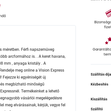
endő
Bizonságo
fize
Garantálta
 méretben. Férfi napszemüveg
ter
több arcformához is. . A keret havana,
 mm , anyaga kristály . A
Rendelje meg online a Vision Express
Szállítás díj
! Fejezze ki egyéniségét új
t és megbízható minőségű
Kézbesítés
xpressnél. Termékeinket a lehető
 a legnagyobb vásárlói megelégedésre
Kiszállítás
l meg elvárásainak, kérjük, vegye fel
Szállító