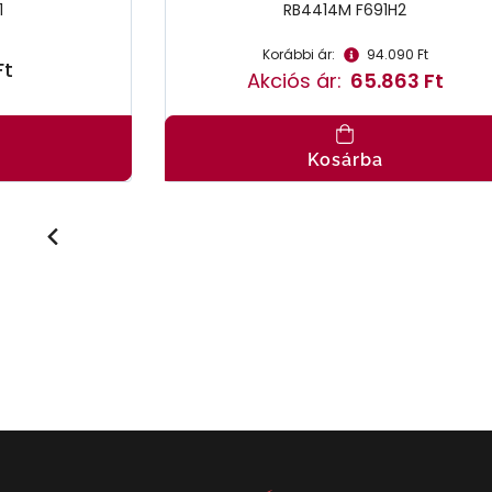
1
RB4414M F691H2
Korábbi ár:
94.090 Ft
Ft
Akciós ár:
65.863 Ft
Kosárba