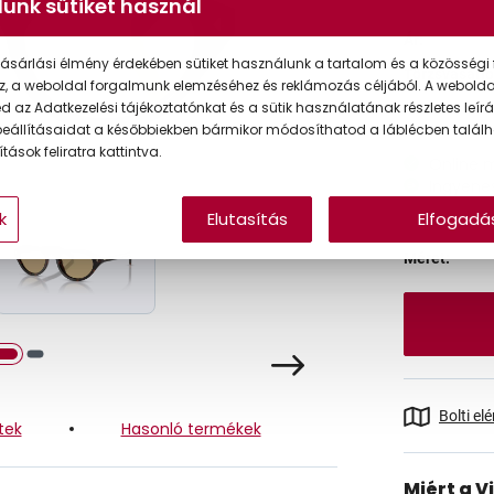
unk sütiket használ
Ár:
ásárlási élmény érdekében sütiket használunk a tartalom és a közösségi 
Törzsvásárlói
z, a weboldal forgalmunk elemzéséhez és reklámozás céljából. A webold
 az Adatkezelési tájékoztatónkat és a sütik használatának részletes leírás
eállításaidat a későbbiekben bármikor módosíthatod a láblécben találh
tások feliratra kattintva.
Online 
Ingyenes
k
Elutasítás
Elfogadá
Méret:
Bolti el
tek
Hasonló termékek
Miért a V