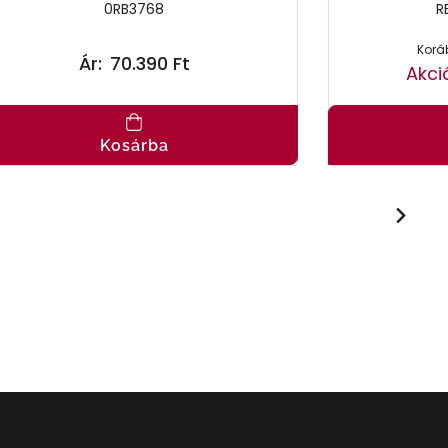
0RB3768
R
Koráb
Ár:
70.390 Ft
Akci
Kosárba