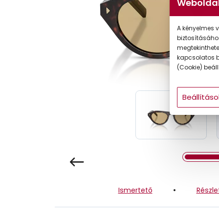
Weboldal
Gyermek
A kényelmes v
biztosításáho
megtekintheted
kapcsolatos b
(Cookie) beállí
Beállításo
Ismertető
Részle