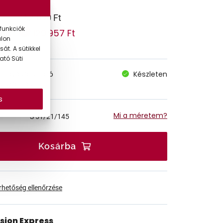
152.890 Ft
funkciók
129.957 Ft
 ár:
alon
át. A sütikkel
ató Süti
megvásárolható
Készleten
 szállítás
s
Mi a méretem?
S
51/21/145
Kosárba
érhetőség ellenőrzése
ision Express