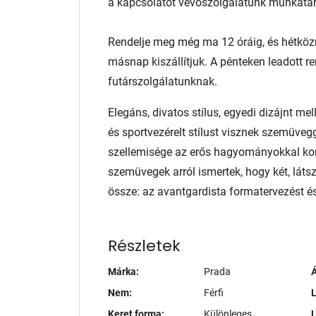
a kapcsolatot vevőszolgálatunk munkatár
Rendelje meg még ma 12 óráig, és hétköz
másnap kiszállítjuk. A pénteken leadott r
futárszolgálatunknak.
Elegáns, divatos stílus, egyedi dizájnt me
és sportvezérelt stílust visznek szemüve
szellemisége az erős hagyományokkal ko
szemüvegek arról ismertek, hogy két, láts
össze: az avantgardista formatervezést és
Részletek
Márka:
Prada
Á
Nem:
Férfi
L
Keret forma:
Különleges