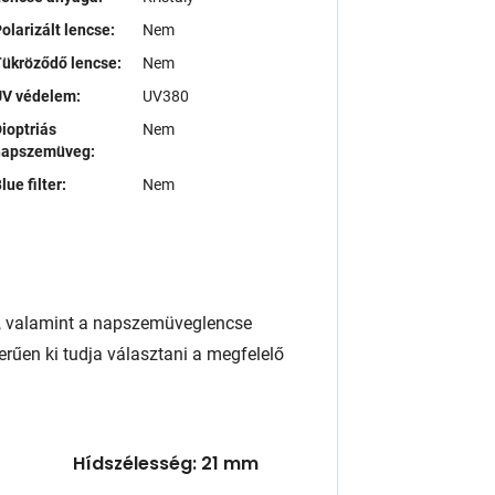
olarizált lencse:
Nem
ükröződő lencse:
Nem
UV védelem:
UV380
ioptriás
Nem
napszemüveg:
lue filter:
Nem
, valamint a napszemüveglencse
rűen ki tudja választani a megfelelő
Hídszélesség: 21 mm