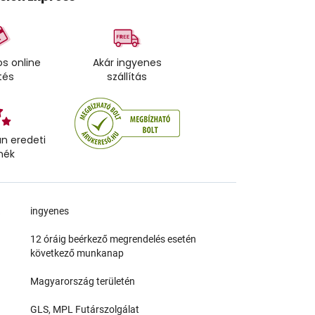
s online
Akár ingyenes
tés
szállítás
n eredeti
mék
a
ingyenes
12 óráig beérkező megrendelés esetén
következő munkanap
Magyarország területén
GLS, MPL Futárszolgálat