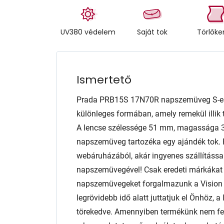
UV380 védelem
Saját tok
Törlők
Ismertető
Prada PRB15S 17N70R napszemüveg S-es
különleges formában, amely remekül illik 
A lencse szélessége 51 mm, magassága 38
napszemüveg tartozéka egy ajándék tok. 
webáruházából, akár ingyenes szállítással
napszemüvegével! Csak eredeti márkáka
napszemüvegeket forgalmazunk a Vision E
legrövidebb idő alatt juttatjuk el Önhöz,
törekedve. Amennyiben termékünk nem fele