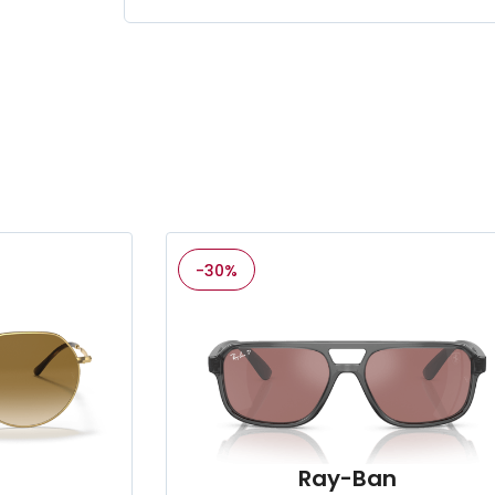
-30%
n
Ray-Ban