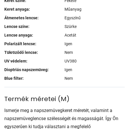
Keret színe:
Fekete
Keret anyaga:
Műanyag
Átmenetes lencse:
Egyszínű
Lencse színe:
Szürke
Lencse anyaga:
Acetát
Polarizált lencse:
Igen
Tükröződő lencse:
Nem
UV védelem:
UV380
Dioptriás napszemüveg:
Igen
Blue filter:
Nem
Termék méretei
(
M
)
Ismerje meg a napszemüvegkeret méretét, valamint a
napszemüveglencse szélességét és magasságát. Így Ön
egyszerűen ki tudja választani a megfelelő