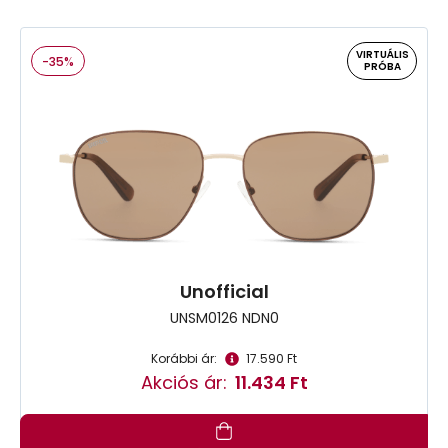
VIRTUÁLIS
-35%
PRÓBA
Unofficial
UNSM0126 NDN0
Korábbi ár:
17.590 Ft
Akciós ár:
11.434 Ft