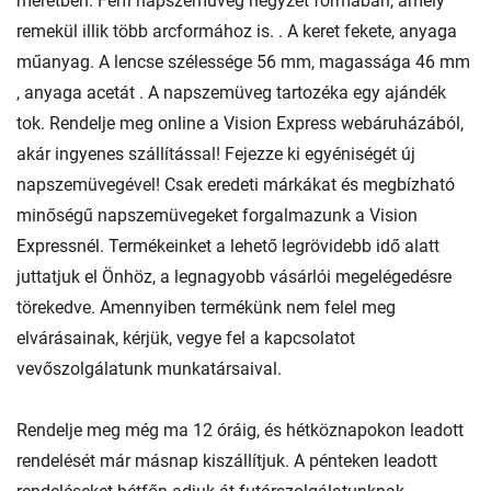
méretben. Férfi napszemüveg négyzet formában, amely
remekül illik több arcformához is. . A keret fekete, anyaga
műanyag. A lencse szélessége 56 mm, magassága 46 mm
, anyaga acetát . A napszemüveg tartozéka egy ajándék
tok. Rendelje meg online a Vision Express webáruházából,
akár ingyenes szállítással! Fejezze ki egyéniségét új
napszemüvegével! Csak eredeti márkákat és megbízható
minőségű napszemüvegeket forgalmazunk a Vision
Expressnél. Termékeinket a lehető legrövidebb idő alatt
juttatjuk el Önhöz, a legnagyobb vásárlói megelégedésre
törekedve. Amennyiben termékünk nem felel meg
elvárásainak, kérjük, vegye fel a kapcsolatot
vevőszolgálatunk munkatársaival.
Rendelje meg még ma 12 óráig, és hétköznapokon leadott
rendelését már másnap kiszállítjuk. A pénteken leadott