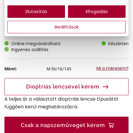
31.090 Ft
Ár:
Elutasítás
Elfogadás
26.427 Ft
Törzsvásárlói ár:
Beállítások
Online megvásárolható
Készleten
Ingyenes szállítás
Mi a méretem?
Méret:
M
56/16/145
Dioptriás lencsével kérem
A teljes ár a választott dioptriás lencse típusától
függően kerül meghatározásra.
Csak a napszemüveget kérem