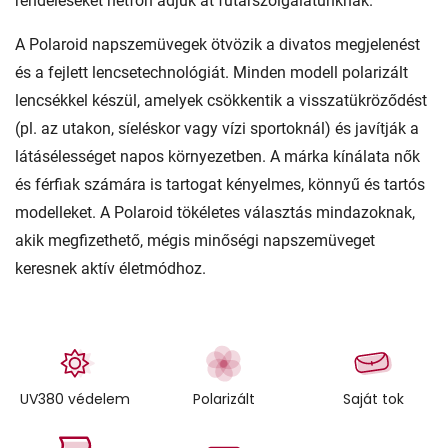
rendeléseket hétfőn adjuk át futárszolgálatunknak.
A Polaroid napszemüvegek ötvözik a divatos megjelenést
és a fejlett lencsetechnológiát. Minden modell polarizált
lencsékkel készül, amelyek csökkentik a visszatükröződést
(pl. az utakon, síeléskor vagy vízi sportoknál) és javítják a
látásélességet napos környezetben. A márka kínálata nők
és férfiak számára is tartogat kényelmes, könnyű és tartós
modelleket. A Polaroid tökéletes választás mindazoknak,
akik megfizethető, mégis minőségi napszemüveget
keresnek aktív életmódhoz.
UV380 védelem
Polarizált
Saját tok