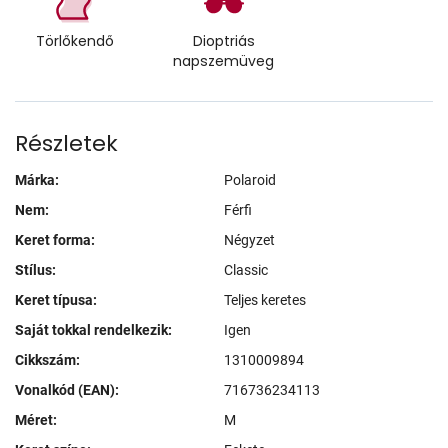
Törlőkendő
Dioptriás
napszemüveg
Részletek
Márka:
Polaroid
Nem:
Férfi
Keret forma:
Négyzet
Stílus:
Classic
Keret típusa:
Teljes keretes
Saját tokkal rendelkezik:
Igen
Cikkszám:
1310009894
Vonalkód (EAN):
716736234113
Méret:
M