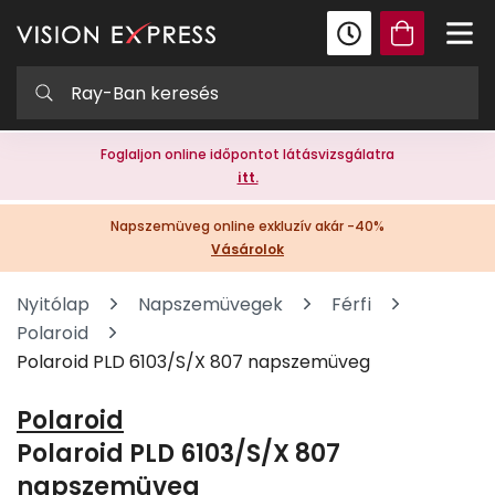
Foglaljon online időpontot látásvizsgálatra
itt.
Napszemüveg online exkluzív akár -40%
Vásárolok
Nyitólap
Napszemüvegek
Férfi
Polaroid
Polaroid PLD 6103/S/X 807 napszemüveg
Polaroid
Polaroid PLD 6103/S/X 807
napszemüveg