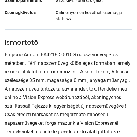
Szállító partnerünk
GLS, MPL Futárszolgálat
Csomagkövetés
Online nyomon követheti csomagja
státuszát
Ismertető
Emporio Armani EA4218 50016G napszemüveg S-es
méretben. Férfi napszemüveg különleges formában, amely
remekül illik több arcformához is. . A keret fekete, A lencse
szélessége 35 mm, magassága 0 mm , anyaga műanyag .
A napszemüveg tartozéka egy ajándék tok. Rendelje meg
online a Vision Express webáruházából, akár ingyenes
szállítással! Fejezze ki egyéniségét új napszemüvegével!
Csak eredeti márkákat és megbízható minőségű
napszemüvegeket forgalmazunk a Vision Expressnél.
Termékeinket a lehető legrövidebb idő alatt juttatjuk el