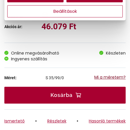
Beállítások
70.890 Ft
Korábbi ár:
46.079 Ft
Akciós ár:
Online megvásárolható
Készleten
Ingyenes szállítás
Mi a méretem?
Méret:
S
35/99/0
Kosárba
Ismertető
Részletek
Hasonló termékek