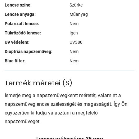
Lencse színe:
Szürke
Lencse anyaga:
Műanyag
Polarizált lencse:
Nem
Tükröződő lencse:
Igen
UV védelem:
UV380
Dioptriás napszemüveg:
Nem
Blue filter:
Nem
Termék méretei
(
S
)
Ismerje meg a napszemüvegkeret méretét, valamint a
napszemüveglencse szélességét és magasságát. Így Ön
egyszerűen ki tudja választani a megfelelő
napszemüveget.
Lencse szélessége: 35 mm