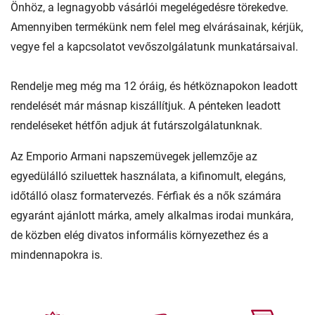
Önhöz, a legnagyobb vásárlói megelégedésre törekedve.
Amennyiben termékünk nem felel meg elvárásainak, kérjük,
vegye fel a kapcsolatot vevőszolgálatunk munkatársaival.
Rendelje meg még ma 12 óráig, és hétköznapokon leadott
rendelését már másnap kiszállítjuk. A pénteken leadott
rendeléseket hétfőn adjuk át futárszolgálatunknak.
Az Emporio Armani napszemüvegek jellemzője az
egyedülálló sziluettek használata, a kifinomult, elegáns,
időtálló olasz formatervezés. Férfiak és a nők számára
egyaránt ajánlott márka, amely alkalmas irodai munkára,
de közben elég divatos informális környezethez és a
mindennapokra is.