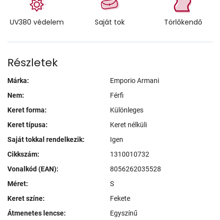
UV380 védelem
Saját tok
Törlőkendő
Részletek
Márka:
Emporio Armani
Nem:
Férfi
Keret forma:
Különleges
Keret típusa:
Keret nélküli
Saját tokkal rendelkezik:
Igen
Cikkszám:
1310010732
Vonalkód (EAN):
8056262035528
Méret:
S
Keret színe:
Fekete
Átmenetes lencse:
Egyszínű