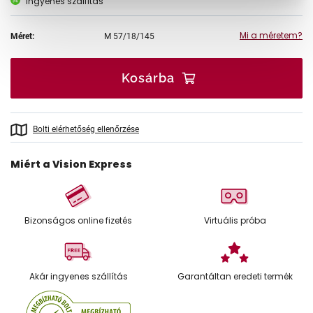
Ingyenes szállítás
Mi a méretem?
Méret:
M
57/18/145
Kosárba
Bolti elérhetőség ellenőrzése
Miért a Vision Express
Bizonságos online fizetés
Virtuális próba
Akár ingyenes szállítás
Garantáltan eredeti termék