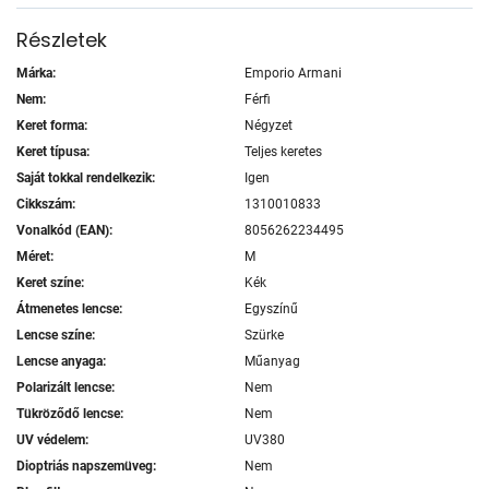
Részletek
Márka:
Emporio Armani
Nem:
Férfi
Keret forma:
Négyzet
Keret típusa:
Teljes keretes
Saját tokkal rendelkezik:
Igen
Cikkszám:
1310010833
Vonalkód (EAN):
8056262234495
Méret:
M
Keret színe:
Kék
Átmenetes lencse:
Egyszínű
Lencse színe:
Szürke
Lencse anyaga:
Műanyag
Polarizált lencse:
Nem
Tükröződő lencse:
Nem
UV védelem:
UV380
Dioptriás napszemüveg:
Nem