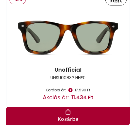
PRÓBA
Unofficial
UNSU0083P HHE0
Korábbi ár:
17.590 Ft
Akciós ár:
11.434 Ft
Kosárba