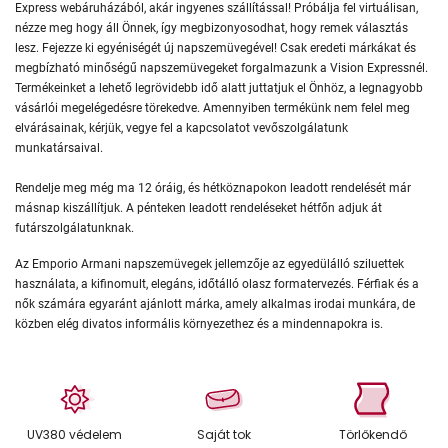
Express webáruházából, akár ingyenes szállítással! Próbálja fel virtuálisan,
nézze meg hogy áll Önnek, így megbizonyosodhat, hogy remek választás
lesz. Fejezze ki egyéniségét új napszemüvegével! Csak eredeti márkákat és
megbízható minőségű napszemüvegeket forgalmazunk a Vision Expressnél.
Termékeinket a lehető legrövidebb idő alatt juttatjuk el Önhöz, a legnagyobb
vásárlói megelégedésre törekedve. Amennyiben termékünk nem felel meg
elvárásainak, kérjük, vegye fel a kapcsolatot vevőszolgálatunk
munkatársaival.
Rendelje meg még ma 12 óráig, és hétköznapokon leadott rendelését már
másnap kiszállítjuk. A pénteken leadott rendeléseket hétfőn adjuk át
futárszolgálatunknak.
Az Emporio Armani napszemüvegek jellemzője az egyedülálló sziluettek
használata, a kifinomult, elegáns, időtálló olasz formatervezés. Férfiak és a
nők számára egyaránt ajánlott márka, amely alkalmas irodai munkára, de
közben elég divatos informális környezethez és a mindennapokra is.
UV380 védelem
Saját tok
Törlőkendő