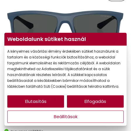
Weboldalunk sütiket használ
A kényelmes vásárlási élmény érdekében sütiket használunk a
tartalom és a közösségi funkciók biztosításához, a weboldal
forgalmunk elemzéséhez és reklámozás céljából. A weboldalon
megtekintheted az Adatkezelési tájékoztatónkat és a sütik
használatának részletes leírását. A sütikkel kapcsolatos
beállításaidat a későbbiekben bármikor módosíthatod a
láblécben található Süti (Cookie) beállítások feliratra kattintva.
54.190 Ft
Ár:
Elutasítás
Elfogadás
46.062 Ft
Törzsvásárlói ár:
Beállítások
Online megvásárolható
Készleten