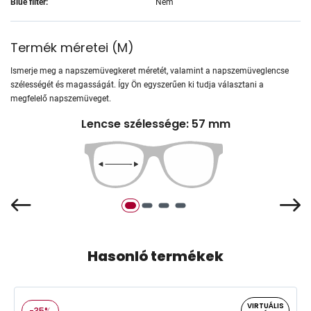
Blue filter:
Nem
Termék méretei
(
M
)
Ismerje meg a napszemüvegkeret méretét, valamint a napszemüveglencse
szélességét és magasságát. Így Ön egyszerűen ki tudja választani a
megfelelő napszemüveget.
Lencse szélessége: 57 mm
Hasonló termékek
VIRTUÁLIS
-35%