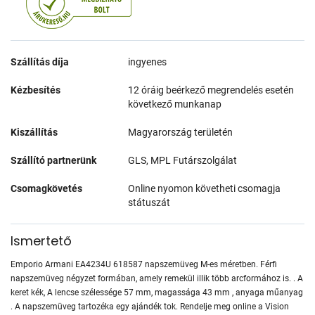
Szállítás díja
ingyenes
Kézbesítés
12 óráig beérkező megrendelés esetén
következő munkanap
Kiszállítás
Magyarország területén
Szállító partnerünk
GLS, MPL Futárszolgálat
Csomagkövetés
Online nyomon követheti csomagja
státuszát
Ismertető
Emporio Armani EA4234U 618587 napszemüveg M-es méretben. Férfi
napszemüveg négyzet formában, amely remekül illik több arcformához is. . A
keret kék, A lencse szélessége 57 mm, magassága 43 mm , anyaga műanyag
. A napszemüveg tartozéka egy ajándék tok. Rendelje meg online a Vision