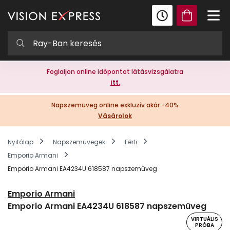
Foglaljon online időpontot látásvizsgálatra
itt.
Napszemüveg online exkluzív akár -40%
Vásárolok
Nyitólap
Napszemüvegek
Férfi
Emporio Armani
Emporio Armani EA4234U 618587 napszemüveg
Emporio Armani
Emporio Armani EA4234U 618587 napszemüveg
VIRTUÁLIS
PRÓBA