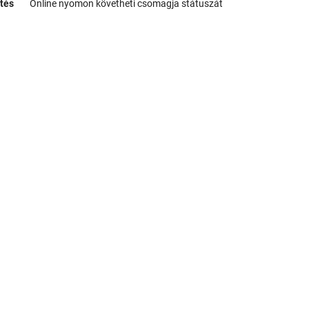
tés
Online nyomon követheti csomagja státuszát