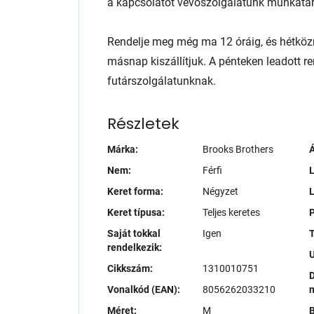
a kapcsolatot vevőszolgálatunk munkatár
Rendelje meg még ma 12 óráig, és hétköz
másnap kiszállítjuk. A pénteken leadott r
futárszolgálatunknak.
Részletek
Márka:
Brooks Brothers
Á
Nem:
Férfi
L
Keret forma:
Négyzet
Keret típusa:
Teljes keretes
P
Saját tokkal
Igen
T
rendelkezik:
Cikkszám:
1310010751
D
Vonalkód (EAN):
8056262033210
Méret:
M
B