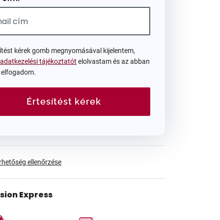
sítést kérek gomb megnyomásával kijelentem,
adatkezelési tájékoztatót
elolvastam és az abban
t elfogadom.
Értesítést kérek
érhetőség ellenőrzése
ision Express