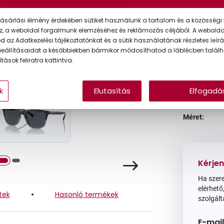
Ár:
ásárlási élmény érdekében sütiket használunk a tartalom és a közösségi 
z, a weboldal forgalmunk elemzéséhez és reklámozás céljából. A webold
Törzsvásárlói
 az Adatkezelési tájékoztatónkat és a sütik használatának részletes leírás
eállításaidat a későbbiekben bármikor módosíthatod a láblécben találh
tások feliratra kattintva.
Online 
Ingyenes
k
Elutasítás
Elfogadá
Méret:
Kérjen
Ha szere
elérhető,
tek
Hasonló termékek
szolgált
E-mail