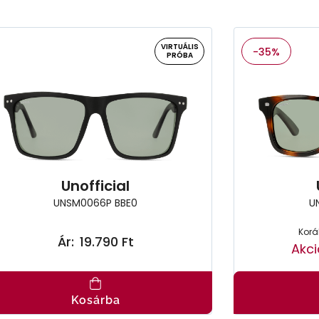
VIRTUÁLIS
-35%
PRÓBA
Unofficial
UNSM0066P BBE0
U
Korá
Ár:
19.790 Ft
Akci
Kosárba