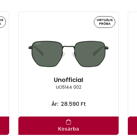
IS
VIRTUÁLIS
A
PRÓBA
Unofficial
UO5144 002
Ár:
28.590 Ft
Kosárba