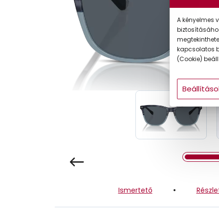
Gyermek
A kényelmes v
biztosításáho
megtekintheted
kapcsolatos b
(Cookie) beállí
Beállításo
Ismertető
Részle