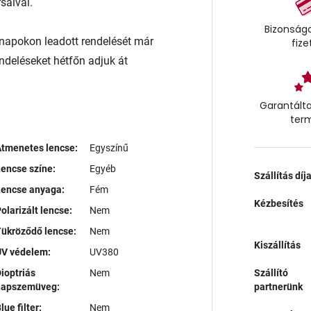
saival.
Bizonságo
napokon leadott rendelését már
fize
endeléseket hétfőn adjuk át
Garantálta
ter
tmenetes lencse:
Egyszínű
encse színe:
Egyéb
Szállítás díj
Lencse anyaga:
Fém
Kézbesítés
olarizált lencse:
Nem
ükröződő lencse:
Nem
Kiszállítás
UV védelem:
UV380
ioptriás
Nem
Szállító
napszemüveg:
partnerünk
lue filter:
Nem