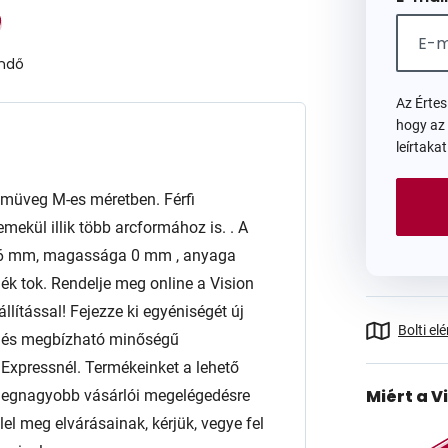
endő
Az Érte
hogy az
leírtaka
müveg M-es méretben. Férfi
kül illik több arcformához is. . A
e 56 mm, magassága 0 mm , anyaga
k tok. Rendelje meg online a Vision
lítással! Fejezze ki egyéniségét új
Bolti el
t és megbízható minőségű
xpressnél. Termékeinket a lehető
Miért a V
 a legnagyobb vásárlói megelégedésre
l meg elvárásainak, kérjük, vegye fel