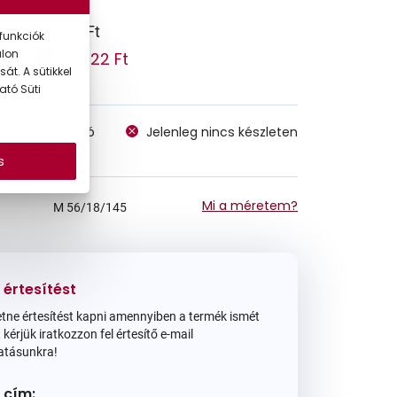
33.790 Ft
funkciók
alon
28.722 Ft
 ár:
át. A sütikkel
ató Süti
megvásárolható
Jelenleg nincs készleten
 szállítás
s
Mi a méretem?
M
56/18/145
 értesítést
tne értesítést kapni amennyiben a termék ismét
 kérjük iratkozzon fel értesítő e-mail
atásunkra!
 cím: