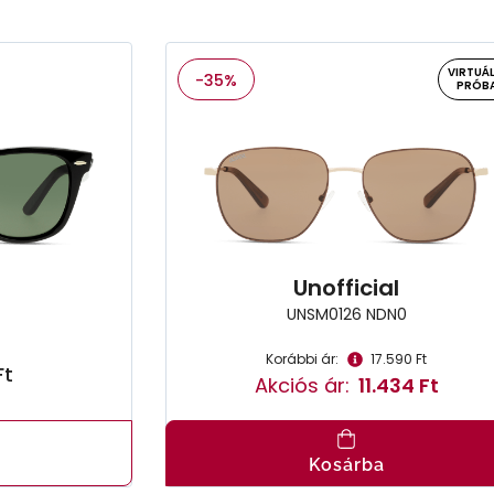
VIRTUÁL
-35%
PRÓB
n
Unofficial
UNSM0126 NDN0
Korábbi ár:
17.590 Ft
Ft
Akciós ár:
11.434 Ft
Kosárba