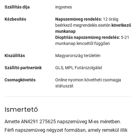
Szállítás díja
ingyenes
Kézbesítés
Napszemüveg rendelés:
12 óráig
beérkező megrendelés esetén
következő
munkanap
Dioptriás napszemüveg rendelés:
5-21
munkanap lencsétől függően
Kiszállítás
Magyarország területén
Szállító partnerünk
GLS, MPL Futárszolgálat
Csomagkövetés
Online nyomon követheti csomagja
státuszát
Ismertető
Arnette AN4291 275625 napszemüveg M-es méretben.
Férfi napszemüveg négyzet formában, amely remekül illik