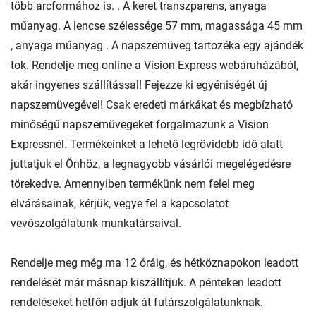
több arcformához is. . A keret transzparens, anyaga
műanyag. A lencse szélessége 57 mm, magassága 45 mm
, anyaga műanyag . A napszemüveg tartozéka egy ajándék
tok. Rendelje meg online a Vision Express webáruházából,
akár ingyenes szállítással! Fejezze ki egyéniségét új
napszemüvegével! Csak eredeti márkákat és megbízható
minőségű napszemüvegeket forgalmazunk a Vision
Expressnél. Termékeinket a lehető legrövidebb idő alatt
juttatjuk el Önhöz, a legnagyobb vásárlói megelégedésre
törekedve. Amennyiben termékünk nem felel meg
elvárásainak, kérjük, vegye fel a kapcsolatot
vevőszolgálatunk munkatársaival.
Rendelje meg még ma 12 óráig, és hétköznapokon leadott
rendelését már másnap kiszállítjuk. A pénteken leadott
rendeléseket hétfőn adjuk át futárszolgálatunknak.