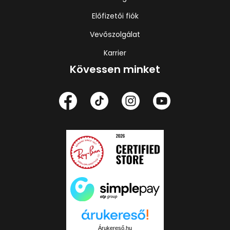
Előfizetői fiók
Vevőszolgálat
Karrier
Kövessen minket
Árukereső.hu