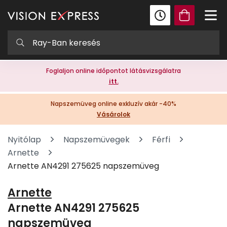
Foglaljon online időpontot látásvizsgálatra
itt.
Napszemüveg online exkluzív akár -40%
Vásárolok
Nyitólap
Napszemüvegek
Férfi
Arnette
Arnette AN4291 275625 napszemüveg
Arnette
Arnette AN4291 275625
napszemüveg