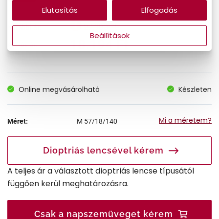
Elutasítás
Elfogadás
27.990 Ft
Korábbi ár:
Beállítások
18.194 Ft
Akciós ár:
Online megvásárolható
Készleten
Mi a méretem?
Méret:
M
57/18/140
Dioptriás lencsével kérem
A teljes ár a választott dioptriás lencse típusától
függően kerül meghatározásra.
Csak a napszemüveget kérem