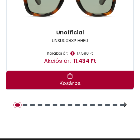
Unofficial
UNSU0083P HHE0
Korábbi ár:
17.590 Ft
Akciós ár:
11.434 Ft
Kosárba