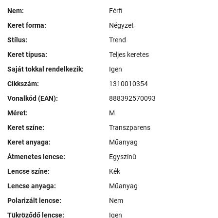
Nem:
Férfi
Keret forma:
Négyzet
Stílus:
Trend
Keret típusa:
Teljes keretes
Saját tokkal rendelkezik:
Igen
Cikkszám:
1310010354
Vonalkód (EAN):
888392570093
Méret:
M
Keret színe:
Transzparens
Keret anyaga:
Műanyag
Átmenetes lencse:
Egyszínű
Lencse színe:
Kék
Lencse anyaga:
Műanyag
Polarizált lencse:
Nem
Tükröződő lencse:
Igen