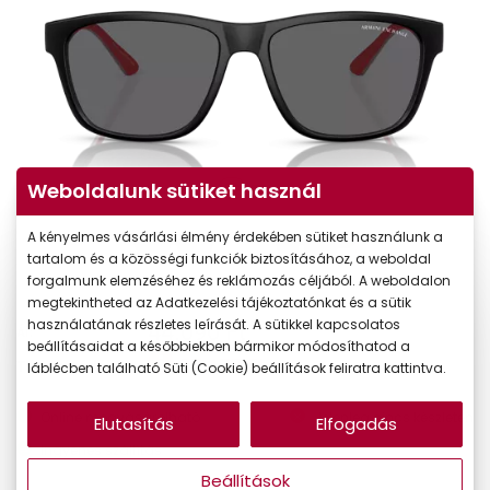
Weboldalunk sütiket használ
A kényelmes vásárlási élmény érdekében sütiket használunk a
tartalom és a közösségi funkciók biztosításához, a weboldal
forgalmunk elemzéséhez és reklámozás céljából. A weboldalon
megtekintheted az Adatkezelési tájékoztatónkat és a sütik
használatának részletes leírását. A sütikkel kapcsolatos
44.090 Ft
Ár:
beállításaidat a későbbiekben bármikor módosíthatod a
37.477 Ft
Törzsvásárlói ár:
láblécben található Süti (Cookie) beállítások feliratra kattintva.
Online megvásárolható
Jelenleg nincs készleten
Elutasítás
Elfogadás
Ingyenes szállítás
Beállítások