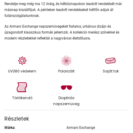
Rendelje meg még ma 12 óráig, és hétköznapokon leadott rendelését már
másnap kiszállítjuk. A pénteken leadott rendeléseket hétfőn adjuk át
futárszolgálatunknak.
Az Armani Exchange napszemüvegeket fiatalos, urbánus dizájn és
újragondolt klasszikus formák jellemzik. A kollekció merész színekkel és
modern részletekkel reflektál a nagyvárosi életstílusra.
UV380 védelem
Polarizált
Saját tok
Törlőkendő
Dioptriás
napszemüveg
Részletek
Márka:
Armani Exchange