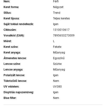
Nem:
Férfi
Keret forma:
Négyzet
Stílus:
Trend
Keret típusa:
Teljes keretes
Saját tokkal rendelkezik:
Igen
Cikkszám:
1310010617
Vonalkód (EAN):
7895653273009
Méret:
L
Keret színe:
Fekete
Keret anyaga:
Műanyag
Átmenetes lencse:
Egyszínű
Lencse színe:
Szürke
Lencse anyaga:
Műanyag
Polarizált lencse:
Igen
Tükröződő lencse:
Nem
UV védelem:
UV380
Dioptriás napszemüveg:
Igen
Blue filter:
Nem