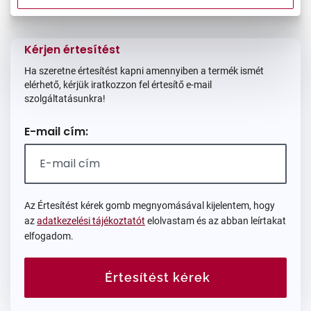
Mi a méretem?
Méret:
L
59/17/145
Kérjen értesítést
Ha szeretne értesítést kapni amennyiben a termék ismét
elérhető, kérjük iratkozzon fel értesítő e-mail
szolgáltatásunkra!
E-mail cím:
Az Értesítést kérek gomb megnyomásával kijelentem, hogy
az
adatkezelési tájékoztatót
elolvastam és az abban leírtakat
elfogadom.
Értesítést kérek