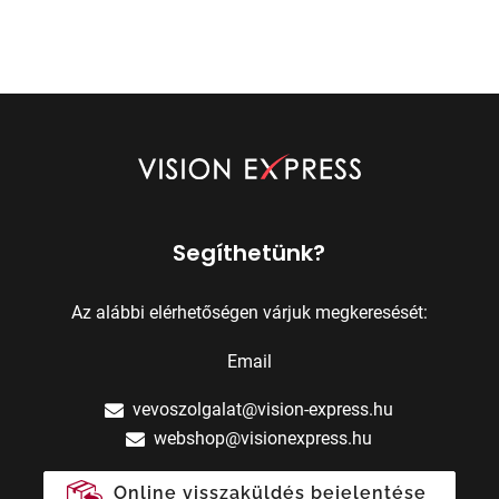
Segíthetünk?
Az alábbi elérhetőségen várjuk megkeresését:
Email
vevoszolgalat@vision-express.hu
webshop@visionexpress.hu
Online visszaküldés bejelentése