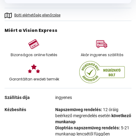
Bolti elérhetőség ellenőrzése
Miért a Vision Express
Bizonságos online fizetés
Akár ingyenes szállítás
Garantáltan eredeti termék
Szállítás díja
ingyenes
Kézbesítés
Napszemüveg rendelés:
12 óráig
beérkező megrendelés esetén
következő
munkanap
Dioptriás napszemüveg rendelés:
5-21
munkanap lencsétől függően