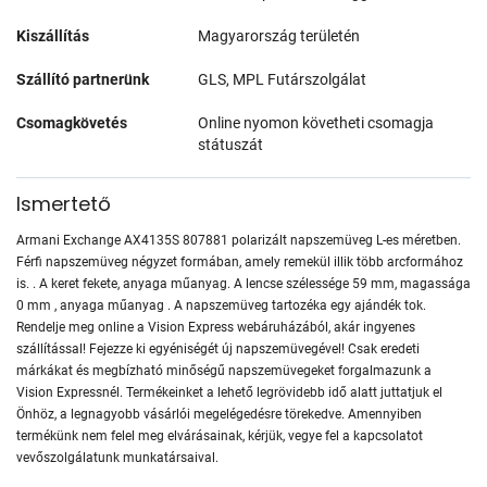
Kiszállítás
Magyarország területén
Szállító partnerünk
GLS, MPL Futárszolgálat
Csomagkövetés
Online nyomon követheti csomagja
státuszát
Ismertető
Armani Exchange AX4135S 807881 polarizált napszemüveg L-es méretben.
Férfi napszemüveg négyzet formában, amely remekül illik több arcformához
is. . A keret fekete, anyaga műanyag. A lencse szélessége 59 mm, magassága
0 mm , anyaga műanyag . A napszemüveg tartozéka egy ajándék tok.
Rendelje meg online a Vision Express webáruházából, akár ingyenes
szállítással! Fejezze ki egyéniségét új napszemüvegével! Csak eredeti
márkákat és megbízható minőségű napszemüvegeket forgalmazunk a
Vision Expressnél. Termékeinket a lehető legrövidebb idő alatt juttatjuk el
Önhöz, a legnagyobb vásárlói megelégedésre törekedve. Amennyiben
termékünk nem felel meg elvárásainak, kérjük, vegye fel a kapcsolatot
vevőszolgálatunk munkatársaival.