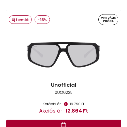
VIRTUÁLIS
Új termék
-35%
PRÓBA
Unofficial
0UO6225
Korábbi ár:
19.790 Ft
Akciós ár:
12.864 Ft