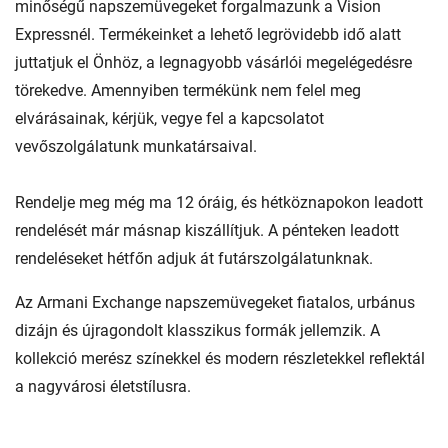
minőségű napszemüvegeket forgalmazunk a Vision
Expressnél. Termékeinket a lehető legrövidebb idő alatt
juttatjuk el Önhöz, a legnagyobb vásárlói megelégedésre
törekedve. Amennyiben termékünk nem felel meg
elvárásainak, kérjük, vegye fel a kapcsolatot
vevőszolgálatunk munkatársaival.
Rendelje meg még ma 12 óráig, és hétköznapokon leadott
rendelését már másnap kiszállítjuk. A pénteken leadott
rendeléseket hétfőn adjuk át futárszolgálatunknak.
Az Armani Exchange napszemüvegeket fiatalos, urbánus
dizájn és újragondolt klasszikus formák jellemzik. A
kollekció merész színekkel és modern részletekkel reflektál
a nagyvárosi életstílusra.