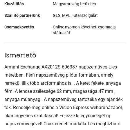
Kiszállítás
Magyarország területén
Szállító partnerünk
GLS, MPL Futárszolgálat
Csomagkövetés
Online nyomon követheti csomagja
státuszát
Ismertető
Armani Exchange AX2012S 606387 napszemüveg L-es
méretben. Férfi napszemüveg pilóta formában, amely
remekül illik több arcformához is. . A keret fekete, anyaga
fém. A lencse szélessége 62 mm, magassága 47 mm ,
anyaga műanyag . A napszemüveg tartozéka egy ajándék
tok. Rendelje meg online a Vision Express webáruházából,
akár ingyenes szállítással! Fejezze ki egyéniségét új
napszemüvegével! Csak eredeti márkákat és megbízható