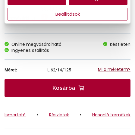
38.490 Ft
Ár:
Beállítások
32.717 Ft
Törzsvásárlói ár:
Online megvásárolható
Készleten
Ingyenes szállítás
Mi a méretem?
Méret:
L
62/14/125
Kosárba
Ismertető
Részletek
Hasonló termékek