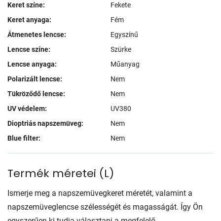
Keret színe:
Fekete
Keret anyaga:
Fém
Átmenetes lencse:
Egyszínű
Lencse színe:
Szürke
Lencse anyaga:
Műanyag
Polarizált lencse:
Nem
Tükröződő lencse:
Nem
UV védelem:
UV380
Dioptriás napszemüveg:
Nem
Blue filter:
Nem
Termék méretei
(
L
)
Ismerje meg a napszemüvegkeret méretét, valamint a
napszemüveglencse szélességét és magasságát. Így Ön
egyszerűen ki tudja választani a megfelelő