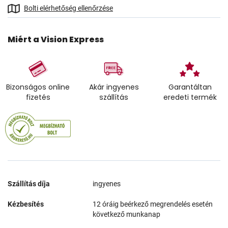
Bolti elérhetőség ellenőrzése
Miért a Vision Express
Bizonságos online
Akár ingyenes
Garantáltan
fizetés
szállítás
eredeti termék
Szállítás díja
ingyenes
Kézbesítés
12 óráig beérkező megrendelés esetén
következő munkanap