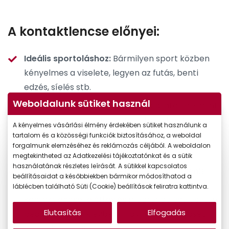
A kontaktlencse előnyei:
Ideális sportoláshoz:
Bármilyen sport közben
kényelmes a viselete, legyen az futás, benti
edzés, síelés stb.
Weboldalunk sütiket használ
Nincs zavaró kerete:
Szélesebb a látótere, mint
egy szemüvegnek, így komfortos a használata.
A kényelmes vásárlási élmény érdekében sütiket használunk a
tartalom és a közösségi funkciók biztosításához, a weboldal
Éles látást biztosít:
Ugyanolyan élesen lát vele,
forgalmunk elemzéséhez és reklámozás céljából. A weboldalon
mint szemüvegben.
megtekintheted az Adatkezelési tájékoztatónkat és a sütik
használatának részletes leírását. A sütikkel kapcsolatos
Pénztárcabarát:
Kevesebbet kell rá költenie,
beállításaidat a későbbiekben bármikor módosíthatod a
mint egy szemüvegre. A Vision Express
láblécben található Süti (Cookie) beállítások feliratra kattintva.
kontaktlencse-előfizetés
megrendelése esetén
Elutasítás
Elfogadás
pedig a második évben 1 havi kontaktlencsét
ajándékba adunk!