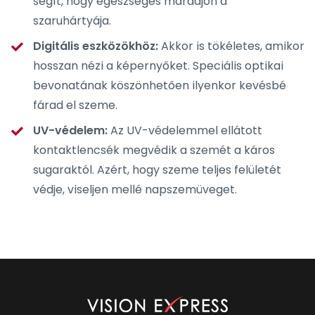
segít, hogy egészséges maradjon a
szaruhártyája.
Digitális eszközökhöz:
Akkor is tökéletes, amikor
hosszan nézi a képernyőket. Speciális optikai
bevonatának köszönhetően ilyenkor kevésbé
fárad el szeme.
UV-védelem:
Az
UV-védelemmel ellátott
kontaktlencsék megvédik a szemét a káros
sugaraktól. Azért, hogy szeme teljes felületét
védje, viseljen mellé napszemüveget.