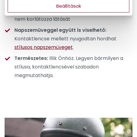
Beállítások
Minden időben hordható:
Nem párásodik, így
nem korlátozza látását
Napszemüveggel együtt is viselhető:
Kontaktlencse mellett nyugodtan hordhat
stílusos napszemüveget
.
Természetes:
Illik Önhöz. Legyen bármilyen a
stílusa, kontaktlencsével szabadon
megmutathatja.