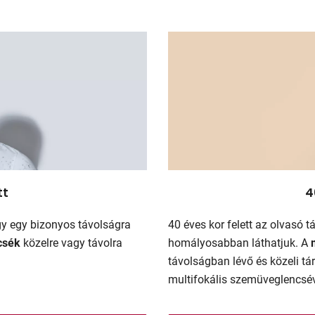
tt
4
ogy egy bizonyos távolságra
40 éves kor felett az olvasó 
csék
közelre vagy távolra
homályosabban láthatjuk. A
távolságban lévő és közeli tár
multifokális szemüveglencsév