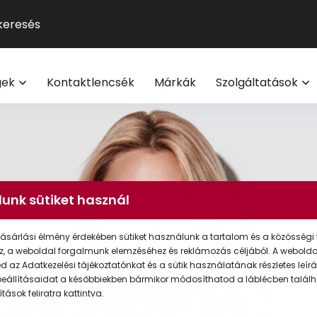
GUCCI
Szemüveg-előfizetés
Kontaktlencse
Multifokális
Pol
9
®
Michael Kors
Kontaktlencse-előfizetés
Lencsetípusok
Transitions
Ho
V
l
Oakley
Törzsvásárlói program
Egészség
Kék-ibolya fé
Mi
M
gek
Kontaktlencsék
Márkák
Szolgáltatások
Polaroid
Világmárkák
Olvasó- és t
On
További világmárkák
Érdekessége
eg akció 20% I Vision Express Webshop
Tippek a sz
Kollekciók
gkeretek online | Vision Express webshop
GYIK
Napszemüveg Outlet
unk sütiket használ
Törzsvásárlói ajánlatok
ásárlási élmény érdekében sütiket használunk a tartalom és a közösségi 
Ray-Ban
z, a weboldal forgalmunk elemzéséhez és reklámozás céljából. A webold
 az Adatkezelési tájékoztatónkat és a sütik használatának részletes leírás
eállításaidat a későbbiekben bármikor módosíthatod a láblécben találh
tások feliratra kattintva.