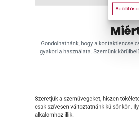
Gyermek
Beállításo
Miér
Gondolhatnánk, hogy a kontaktlencse csak
gyakori a használata. Szemünk körülbelül
Szeretjük a szemüvegeket, hiszen tökélet
csak szívesen változtatnánk külsőnkön. Il
alkalomhoz illik.