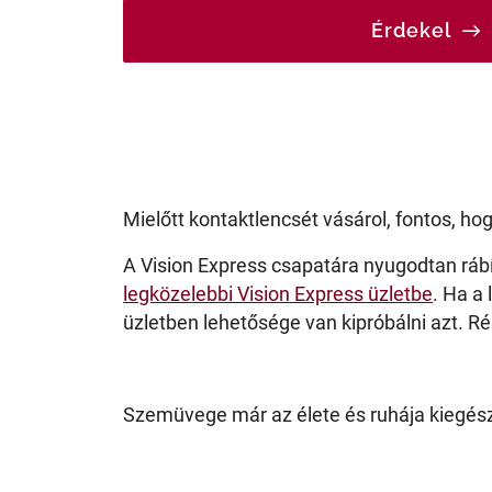
Érdekel
Mielőtt kontaktlencsét vásárol, fontos, h
A Vision Express csapatára nyugodtan rábíz
legközelebbi Vision Express üzletbe
. Ha a
üzletben lehetősége van kipróbálni azt. Rés
Szemüvege már az élete és ruhája kiegészí