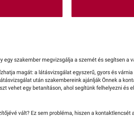
ogy egy szakember megvizsgálja a szemét és segítsen a 
hatja magát: a látásvizsgálat egyszerű, gyors és várnia s
 látásvizsgálat után szakembereink ajánlják Önnek a kont
zt vehet egy betanításon, ahol segítünk felhelyezni és el
tőjévé vált? Ez sem probléma, hiszen a kontaktlencsét al