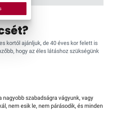
s
csét?
kortól ajánljuk, de 40 éves kor felett is
lemzőbb, hogy az éles látáshoz szükségünk
r a nagyobb szabadságra vágyunk, vagy
ál, nem esik le, nem párásodik, és minden