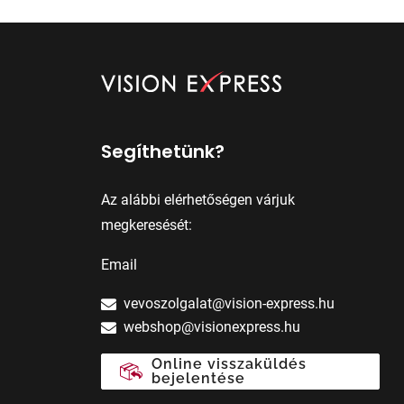
Segíthetünk?
Az alábbi elérhetőségen várjuk
megkeresését:
Email
vevoszolgalat@vision-express.hu
webshop@visionexpress.hu
Online visszaküldés
bejelentése