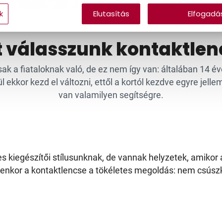
k
Elutasítás
Elfogadá
t válasszunk kontaktlen
 a fiataloknak való, de ez nem így van: általában 14 éves 
 ekkor kezd el változni, ettől a kortól kezdve egyre jel
van valamilyen segítségre.
es kiegészítői stílusunknak, de vannak helyzetek, amiko
yenkor a kontaktlencse a tökéletes megoldás: nem csúszk