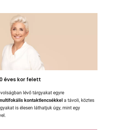
0 éves kor felett
távolságban lévő tárgyakat egyre
multifokális kontaktlencsékkel
a távoli, köztes
gyakat is élesen láthatjuk úgy, mint egy
el.