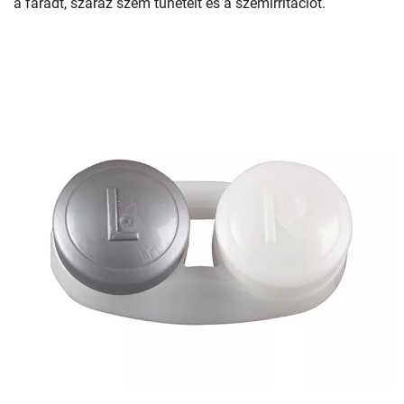
a fáradt, száraz szem tüneteit és a szemirritációt.