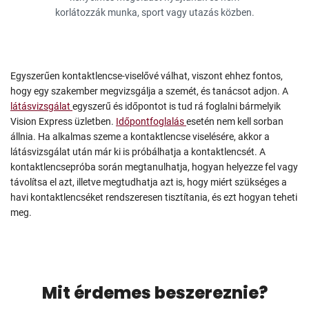
korlátozzák munka, sport vagy utazás közben.
Egyszerűen kontaktlencse-viselővé válhat, viszont ehhez fontos,
hogy egy szakember megvizsgálja a szemét, és tanácsot adjon. A
látásvizsgálat
egyszerű és időpontot is tud rá foglalni bármelyik
Vision Express üzletben.
Időpontfoglalás
esetén nem kell sorban
állnia. Ha alkalmas szeme a kontaktlencse viselésére, akkor a
látásvizsgálat után már ki is próbálhatja a kontaktlencsét. A
kontaktlencsepróba során megtanulhatja, hogyan helyezze fel vagy
távolítsa el azt, illetve megtudhatja azt is, hogy miért szükséges a
havi kontaktlencséket rendszeresen tisztítania, és ezt hogyan teheti
meg.
Mit érdemes beszereznie?