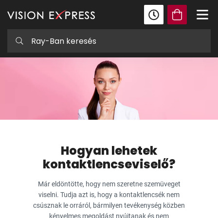
Hogyan lehetek
kontaktlencseviselő?
Már eldöntötte, hogy nem szeretne szemüveget
viselni. Tudja azt is, hogy a kontaktlencsék nem
csúsznak le orráról, bármilyen tevékenység közben
kényelmes megoldást nyújtanak és nem