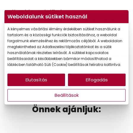
Napi kontaktlencse-viselőknek:
Weboldalunk sütiket használ
Napi kontaktlencse
: Mindig újat használhat,
kényelmes a minimális vastagságának és magas
A kényelmes vásárlási élmény érdekében sütiket használunk a
tartalom és a közösségi funkciók biztosításához, a weboldal
víztartalmának köszönhetően. Nem kell
forgalmunk elemzéséhez és reklámozás céljából. A weboldalon
tisztítania, használat után kidobhatja.
megtekintheted az Adatkezelési tájékoztatónkat és a sütik
használatának részletes leírását. A sütikkel kapcsolatos
Műkönny szemcsepp formájában
: Segít szemét
beállításaidat a későbbiekben bármikor módosíthatod a
nedvessé, hidratáltá tenni. Ezáltal elkerülheti a
láblécben található Süti (Cookie) beállítások feliratra kattintva.
fáradt, száraz szem tüneteit és a szemirritációt.
Elutasítás
Elfogadás
Beállítások
Önnek ajánljuk: