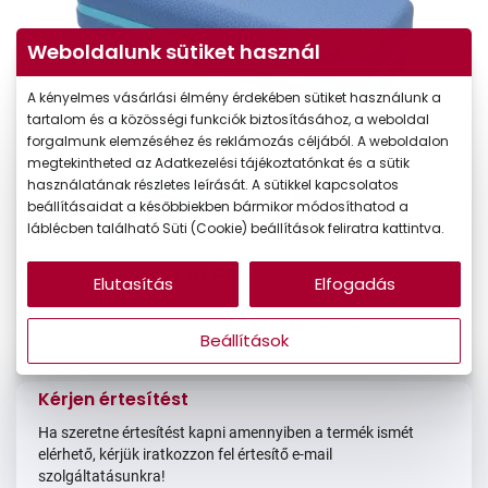
Weboldalunk sütiket használ
A kényelmes vásárlási élmény érdekében sütiket használunk a
tartalom és a közösségi funkciók biztosításához, a weboldal
forgalmunk elemzéséhez és reklámozás céljából. A weboldalon
megtekintheted az Adatkezelési tájékoztatónkat és a sütik
használatának részletes leírását. A sütikkel kapcsolatos
beállításaidat a későbbiekben bármikor módosíthatod a
láblécben található Süti (Cookie) beállítások feliratra kattintva.
3.990 Ft
Ár:
Elutasítás
Elfogadás
Online megvásárolható
Jelenleg nincs készleten
Beállítások
Kérjen értesítést
Ha szeretne értesítést kapni amennyiben a termék ismét
elérhető, kérjük iratkozzon fel értesítő e-mail
szolgáltatásunkra!