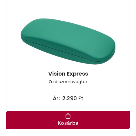
Vision Express
Zöld szemüvegtok
Ár:
2.290 Ft
Kosárba