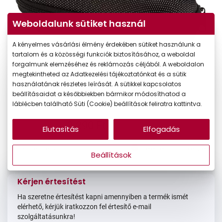
Weboldalunk sütiket használ
A kényelmes vásárlási élmény érdekében sütiket használunk a
tartalom és a közösségi funkciók biztosításához, a weboldal
forgalmunk elemzéséhez és reklámozás céljából. A weboldalon
megtekintheted az Adatkezelési tájékoztatónkat és a sütik
használatának részletes leírását. A sütikkel kapcsolatos
beállításaidat a későbbiekben bármikor módosíthatod a
láblécben található Süti (Cookie) beállítások feliratra kattintva.
3.290 Ft
Ár:
Elutasítás
Elfogadás
Online megvásárolható
Jelenleg nincs készleten
Beállítások
Kérjen értesítést
Ha szeretne értesítést kapni amennyiben a termék ismét
elérhető, kérjük iratkozzon fel értesítő e-mail
szolgáltatásunkra!