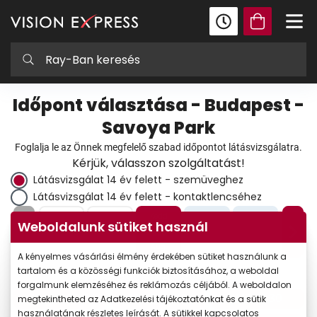
Időpont választása - Budapest -
Savoya Park
Foglalja le az Önnek megfelelő szabad időpontot látásvizsgálatra.
Kérjük, válasszon szolgáltatást!
Látásvizsgálat 14 év felett - szemüveghez
Látásvizsgálat 14 év felett - kontaktlencséhez
Vasárnap
Hétfő
Kedd
Szerda
Csütörtök
Weboldalunk sütiket használ
9.
10.
11.
12.
13.
Aug.
Aug.
Aug.
Aug.
Aug.
A kényelmes vásárlási élmény érdekében sütiket használunk a
tartalom és a közösségi funkciók biztosításához, a weboldal
Aug. 11. - Kedd
Válasszon az elérhető időpontok közül!
forgalmunk elemzéséhez és reklámozás céljából. A weboldalon
10:15-10:30
10:45-11:00
11:15-11:30
megtekintheted az Adatkezelési tájékoztatónkat és a sütik
használatának részletes leírását. A sütikkel kapcsolatos