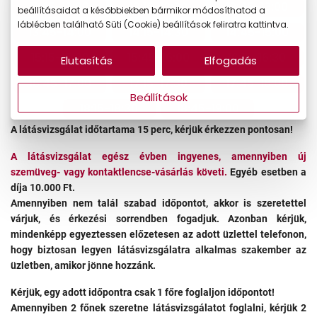
11:45-12:00
12:15-12:30
12:45-13:00
beállításaidat a későbbiekben bármikor módosíthatod a
láblécben található Süti (Cookie) beállítások feliratra kattintva.
13:45-14:00
14:15-14:30
14:45-15:00
15:15-15:30
15:45-16:00
16:15-16:30
Elutasítás
Elfogadás
16:45-17:00
17:15-17:30
17:45-18:00
Beállítások
18:15-18:30
18:45-19:00
A látásvizsgálat időtartama 15 perc, kérjük érkezzen pontosan!
A látásvizsgálat egész évben ingyenes, amennyiben új
szemüveg- vagy kontaktlencse-vásárlás követi.
Egyéb esetben a
díja 10.000 Ft.
Amennyiben nem talál szabad időpontot, akkor is szeretettel
várjuk, és érkezési sorrendben fogadjuk. Azonban kérjük,
mindenképp egyeztessen előzetesen az adott üzlettel telefonon,
hogy biztosan legyen látásvizsgálatra alkalmas szakember az
üzletben, amikor jönne hozzánk.
Kérjük, egy adott időpontra csak 1 főre foglaljon időpontot!
Amennyiben 2 főnek szeretne látásvizsgálatot foglalni, kérjük 2