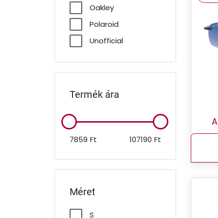
Oakley
Polaroid
Unofficial
Termék ára
A
7859
Ft
107190
Ft
Méret
S