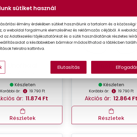
unk sütiket használ
VIRTUÁLIS
VIRT
0%
-35%
PRÓBA
PR
ásárlási élmény érdekében sütiket használunk a tartalom és a közösségi 
z, a weboldal forgalmunk elemzéséhez és reklámozás céljából. A webold
 az Adatkezelési tájékoztatónkat és a sütik használatának részletes leírás
eállításaidat a későbbiekben bármikor módosíthatod a láblécben találh
tások feliratra kattintva.
Unofficial
Unofficial
k
Elutasítás
Elfogadá
UNSF0235 TTGP
UNSM0144P LLGL
Készleten
Készleten
Korábbi ár:
19.790 Ft
Korábbi ár:
19.790 Ft
kciós ár:
11.874 Ft
Akciós ár:
12.864 F
Részletek
Részletek