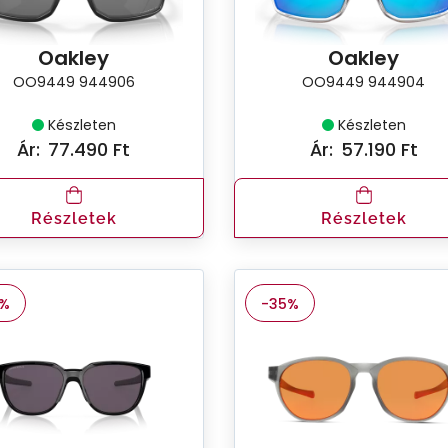
Oakley
Oakley
OO9449 944906
OO9449 944904
Készleten
Készleten
Ár:
77.490 Ft
Ár:
57.190 Ft
Részletek
Részletek
0%
-35%