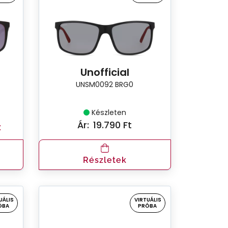
Unofficial
UNSM0092 BRG0
Készleten
Ár:
19.790 Ft
t
Részletek
UÁLIS
VIRTUÁLIS
ÓBA
PRÓBA