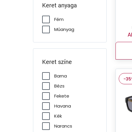
Keret anyaga
Fém
Műanyag
A
Keret színe
Barna
-35
Bézs
Fekete
Havana
Kék
Narancs