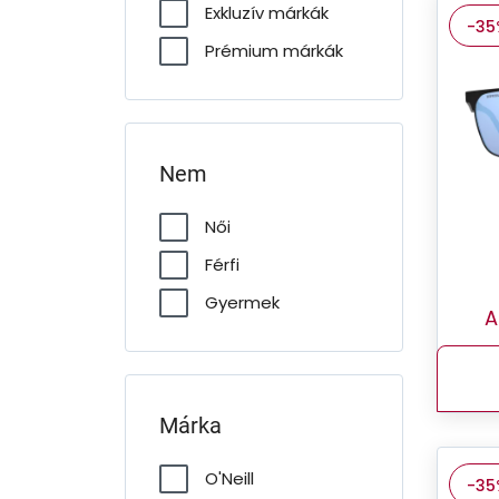
Exkluzív márkák
-35
Prémium márkák
Nem
Női
Férfi
Gyermek
A
Márka
O'Neill
-35