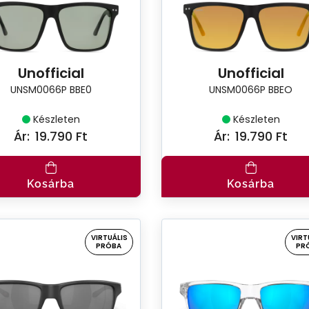
Unofficial
Unofficial
UNSM0066P BBE0
UNSM0066P BBEO
Készleten
Készleten
Ár:
19.790 Ft
Ár:
19.790 Ft
Kosárba
Kosárba
VIRTUÁLIS
VIRT
PRÓBA
PR