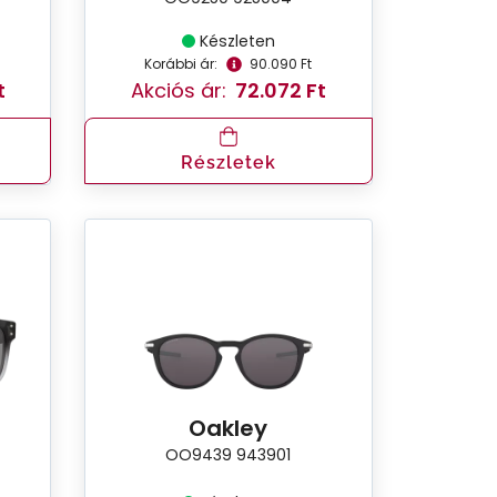
Készleten
Korábbi ár:
90.090 Ft
t
Akciós ár:
72.072 Ft
Részletek
Oakley
OO9439 943901