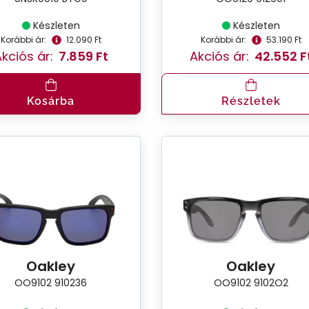
Készleten
Készleten
Korábbi ár:
12.090 Ft
Korábbi ár:
53.190 Ft
kciós ár:
7.859 Ft
Akciós ár:
42.552 F
Kosárba
Részletek
Oakley
Oakley
OO9102 910236
OO9102 9102O2