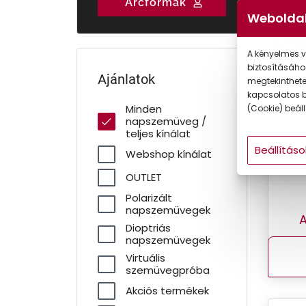
Arcformák
Gyermek
Weboldal
-4
A kényelmes v
biztosításáho
Ajánlatok
megtekintheted
kapcsolatos b
Minden
(Cookie) beállí
napszemüveg /
teljes kínálat
Beállításo
Webshop kínálat
OUTLET
Polarizált
napszemüvegek
A
Dioptriás
napszemüvegek
Virtuális
szemüvegpróba
Akciós termékek