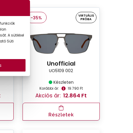
UÁLIS
VIRTUÁLIS
-35%
ÓBA
PRÓBA
funkciók
alon
át. A sütikkel
ató Süti
Unofficial
s
UO5109 002
Készleten
Korábbi ár:
19.790 Ft
t
Akciós ár:
12.864 Ft
Részletek