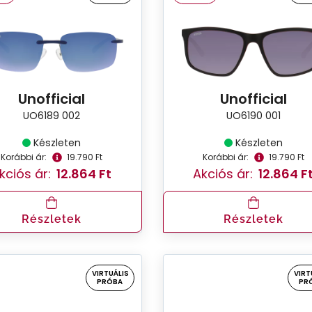
Unofficial
Unofficial
UO6189 002
UO6190 001
Készleten
Készleten
Korábbi ár:
19.790 Ft
Korábbi ár:
19.790 Ft
kciós ár:
12.864 Ft
Akciós ár:
12.864 F
Részletek
Részletek
VIRTUÁLIS
VIRT
PRÓBA
PR