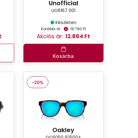
Unofficial
UO6167 001
Készleten
Korábbi ár:
19.790 Ft
t
Akciós ár:
12.864 Ft
Kosárba
-20%
Oakley
OO9250 925004