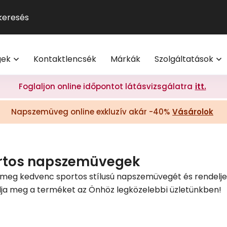
GUCCI
Szemüveg-előfizetés
Kontaktlencse
Multifokális
Pol
9
®
Michael Kors
Kontaktlencse-előfizetés
Lencsetípusok
Transitions
Ho
V
l
Oakley
Törzsvásárlói program
Egészség
Kék-ibolya fé
Mi
M
gek
Kontaktlencsék
Márkák
Szolgáltatások
Polaroid
Világmárkák
Olvasó- és t
On
További világmárkák
Érdekessége
Foglaljon online időpontot látásvizsgálatra
itt.
eg akció 20% I Vision Express Webshop
Tippek a sz
Napszemüveg online exkluzív akár -40%
Vásárolok
Kollekciók
gkeretek online | Vision Express webshop
GYIK
Napszemüveg Outlet
Törzsvásárlói ajánlatok
rtos napszemüvegek
Ray-Ban
a meg kedvenc sportos stílusú napszemüvegét és rendelje
lja meg a terméket az Önhöz legközelebbi üzletünkben!