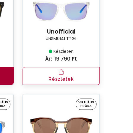
Unofficial
UNSM0141 TTGL
Készleten
Ár:
19.790 Ft
Részletek
UÁLIS
VIRTUÁLIS
ÓBA
PRÓBA