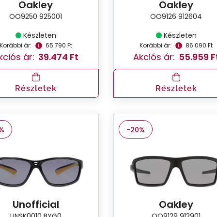
Oakley
Oakley
OO9250 925001
OO9126 912604
Készleten
Készleten
Korábbi ár:
65.790 Ft
Korábbi ár:
86.090 Ft
kciós ár:
39.474 Ft
Akciós ár:
55.959 F
Részletek
Részletek
%
-20%
Unofficial
Oakley
UNSK0010 BYG0
OO9129 912901