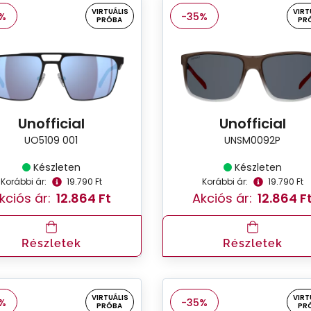
VIRTUÁLIS
VIRT
%
-35%
PRÓBA
PR
Unofficial
Unofficial
UO5109 001
UNSM0092P
Készleten
Készleten
Korábbi ár:
19.790 Ft
Korábbi ár:
19.790 Ft
kciós ár:
12.864 Ft
Akciós ár:
12.864 F
Részletek
Részletek
VIRTUÁLIS
VIRT
%
-35%
PRÓBA
PR