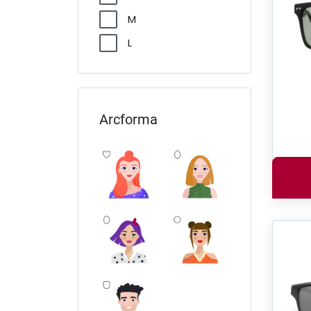
M
L
Arcforma