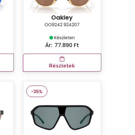
Oakley
OO9242 924207
Készleten
Ár:
77.890 Ft
Részletek
-35%