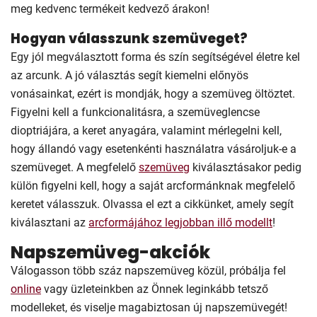
meg kedvenc termékeit kedvező árakon!
Hogyan válasszunk szemüveget?
Egy jól megválasztott forma és szín segítségével életre kel
az arcunk. A jó választás segít kiemelni előnyös
vonásainkat, ezért is mondják, hogy a szemüveg öltöztet.
Figyelni kell a funkcionalitásra, a szemüveglencse
dioptriájára, a keret anyagára, valamint mérlegelni kell,
hogy állandó vagy esetenkénti használatra vásároljuk-e a
szemüveget. A megfelelő
szemüveg
kiválasztásakor pedig
külön figyelni kell, hogy a saját arcformánknak megfelelő
keretet válasszuk. Olvassa el ezt a cikkünket, amely segít
kiválasztani az
arcformájához legjobban illő modellt
!
Napszemüveg-akciók
Válogasson több száz napszemüveg közül, próbálja fel
online
vagy üzleteinkben az Önnek leginkább tetsző
modelleket, és viselje magabiztosan új napszemüvegét!