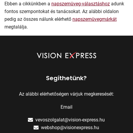
Ebben a cikkünkben a
napszemüveg-választáshoz
adunk
fontos szempontokat és tanácsokat. Az alábbi oldalon
pedig az összes nálunk elérhető
napszemüvegmárkát
megtalálja.
Segíthetünk?
Az alábbi elérhetőségen várjuk megkeresését:
Email
vevoszolgalat@vision-express.hu
webshop@visionexpress.hu