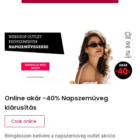
Online akár -40% Napszemüveg
kiárusítás
Csak online
Böngésszen kedvére a napszemüveg outlet akciós