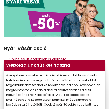
Nyári vásár akció
Online és üzleteinkben is elérhető
Weboldalunk sütiket használ
Akár 50% kedvezmény? Igen, jól látja. Válasszon
A kényelmes vásárlási élmény érdekében sütiket használunk a
egy márkás keretet, kérjen hozzá minőségi lencsét,
tartalom és a közösségi funkciók biztosításához, a weboldal
és élvezze a nyári kedvezményeket!
forgalmunk elemzéséhez és reklámozás céljából. A weboldalon
megtekintheted az Adatkezelési tájékoztatónkat és a sütik
használatának részletes leírását. A sütikkel kapcsolatos
Kattintson a részletekért
beállításaidat a későbbiekben bármikor módosíthatod a
láblécben található Süti (Cookie) beállítások feliratra kattintva.