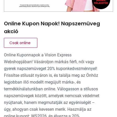
Online Kupon Napok! Napszemüveg
akció
Csak online
Online Kuponnapok a Vision Express
Webshopjában! Vásároljon márkás férfi, női vagy
gyerek napszemüveget 20% kuponkedvezménnyel!
Frissítse stílusát nyáron is, és találja meg az Önhöz
legjobban illő modellt megújult márka-, és
termékkínálatunkban online. Válogasson a stílusos
napszemüvegek között, amelyek nemcsak védelmet
nyújtanak, hanem megmutatják az egyéniségét –
úgy, ahogyan csak kevesen merik. Használja az
online kupont: WS2026, és élvezze a 20%